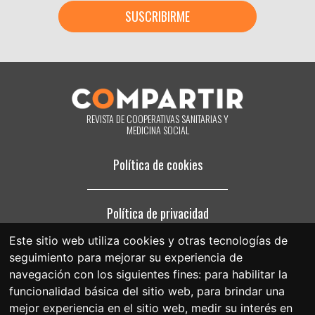
tratando sus datos personales y a revocar cuando lo desee, con efecto
inmediato, su consentimiento para ello. También puede acceder a sus
datos personales, rectificar los que sean inexactos o solicitar su
supresión cuando estos ya no sean necesarios para los fines que
fueron recogidos. Al hacer clic acepta expresamente que podamos
procesar su información de acuerdo con estos términos. Puede
cambiar de opinión en cualquier momento haciendo clic en el enlace
«darme de baja» que hay en el pie de página de cualquier correo
electrónico que reciba de nuestra parte, o poniéndose en contacto
REVISTA DE COOPERATIVAS SANITARIAS Y
con nosotros en el correo electrónico compartir@fespriu.org.
MEDICINA SOCIAL
Política de cookies
Política de privacidad
Este sitio web utiliza cookies y otras tecnologías de
seguimiento para mejorar su experiencia de
Aviso legal
navegación con los siguientes fines:
para habilitar la
funcionalidad básica del sitio web
,
para brindar una
mejor experiencia en el sitio web
,
medir su interés en