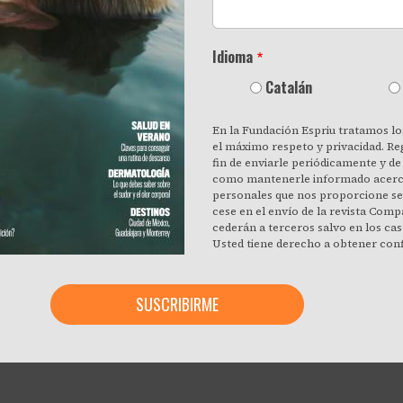
Idioma
Catalán
En la Fundación Espriu tratamos los
el máximo respeto y privacidad. Re
fin de enviarle periódicamente y de 
como mantenerle informado acerca 
personales que nos proporcione se 
cese en el envío de la revista Comp
cederán a terceros salvo en los cas
Usted tiene derecho a obtener conf
Espriu estamos tratando sus datos 
con efecto inmediato, su consenti
a sus datos personales, rectificar l
supresión cuando estos ya no sean 
recogidos. Al hacer clic acepta e
información de acuerdo con estos 
cualquier momento haciendo clic e
el pie de página de cualquier corre
parte, o poniéndose en contacto co