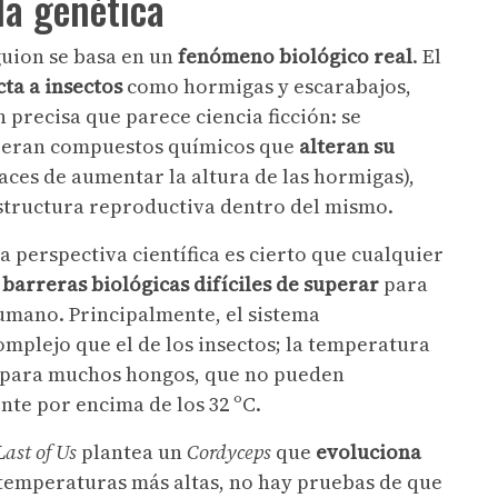
la genética
guion se basa en un
fenómeno biológico real
. El
cta a insectos
como hormigas y escarabajos,
precisa que parece ciencia ficción: se
liberan compuestos químicos que
alteran su
aces de aumentar la altura de las hormigas),
structura reproductiva dentro del mismo.
 perspectiva científica es cierto que cualquier
barreras biológicas difíciles de superar
para
umano. Principalmente, el sistema
lejo que el de los insectos; la temperatura
l para muchos hongos, que no pueden
nte por encima de los 32 ºC.
Last of Us
plantea un
Cordyceps
que
evoluciona
temperaturas más altas, no hay pruebas de que