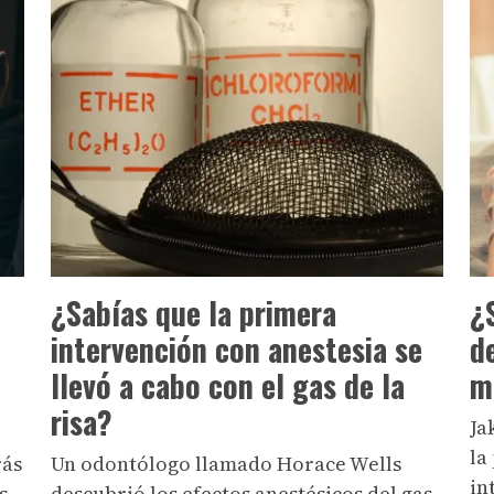
¿Sabías que la primera
¿
intervención con anestesia se
de
llevó a cabo con el gas de la
m
risa?
Ja
la
rás
Un odontólogo llamado Horace Wells
in
s
descubrió los efectos anestésicos del gas