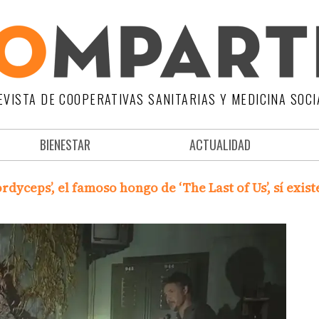
EVISTA DE COOPERATIVAS SANITARIAS Y MEDICINA SOCI
BIENESTAR
ACTUALIDAD
rdyceps’, el famoso hongo de ‘The Last of Us’, sí exist