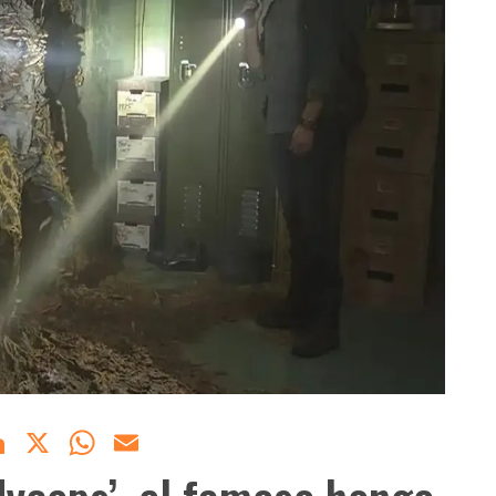
acebook
LinkedIn
X
WhatsApp
Email