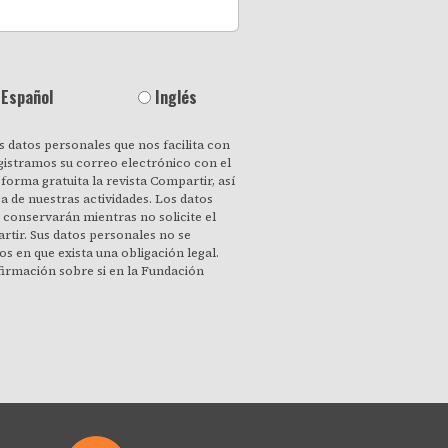
Español
Inglés
 datos personales que nos facilita con
gistramos su correo electrónico con el
forma gratuita la revista Compartir, así
de nuestras actividades. Los datos
conservarán mientras no solicite el
artir. Sus datos personales no se
os en que exista una obligación legal.
irmación sobre si en la Fundación
personales y a revocar cuando lo desee,
miento para ello. También puede acceder
os que sean inexactos o solicitar su
necesarios para los fines que fueron
xpresamente que podamos procesar su
términos. Puede cambiar de opinión en
n el enlace «darme de baja» que hay en
o electrónico que reciba de nuestra
n nosotros en el correo electrónico