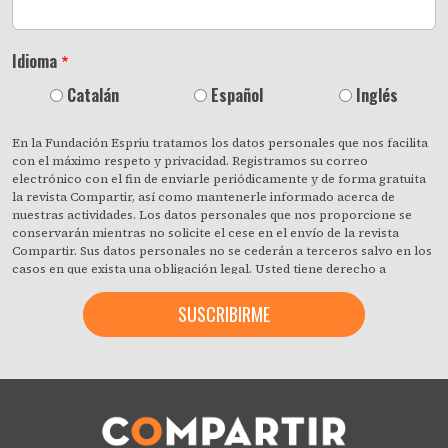
Idioma
Catalán
Español
Inglés
En la Fundación Espriu tratamos los datos personales que nos facilita
con el máximo respeto y privacidad. Registramos su correo
electrónico con el fin de enviarle periódicamente y de forma gratuita
la revista Compartir, así como mantenerle informado acerca de
nuestras actividades. Los datos personales que nos proporcione se
conservarán mientras no solicite el cese en el envío de la revista
Compartir. Sus datos personales no se cederán a terceros salvo en los
casos en que exista una obligación legal. Usted tiene derecho a
obtener confirmación sobre si en la Fundación Espriu estamos
tratando sus datos personales y a revocar cuando lo desee, con efecto
inmediato, su consentimiento para ello. También puede acceder a sus
datos personales, rectificar los que sean inexactos o solicitar su
supresión cuando estos ya no sean necesarios para los fines que
fueron recogidos. Al hacer clic acepta expresamente que podamos
procesar su información de acuerdo con estos términos. Puede
cambiar de opinión en cualquier momento haciendo clic en el enlace
«darme de baja» que hay en el pie de página de cualquier correo