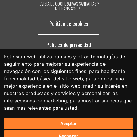
electrónico que reciba de nuestra parte, o poniéndose en contacto
REVISTA DE COOPERATIVAS SANITARIAS Y
con nosotros en el correo electrónico compartir@fespriu.org.
MEDICINA SOCIAL
Política de cookies
Política de privacidad
Este sitio web utiliza cookies y otras tecnologías de
seguimiento para mejorar su experiencia de
Aviso legal
navegación con los siguientes fines:
para habilitar la
funcionalidad básica del sitio web
,
para brindar una
mejor experiencia en el sitio web
,
medir su interés en
nuestros productos y servicios y personalizar las
interacciones de marketing
,
para mostrar anuncios que
sean más relevantes para usted
.
Aceptar
Rechazar