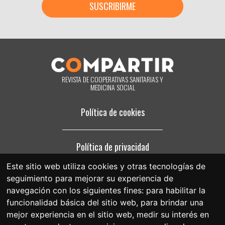
tratando sus datos personales y a revocar cuando lo desee, con efecto
inmediato, su consentimiento para ello. También puede acceder a sus
datos personales, rectificar los que sean inexactos o solicitar su
supresión cuando estos ya no sean necesarios para los fines que
fueron recogidos. Al hacer clic acepta expresamente que podamos
procesar su información de acuerdo con estos términos. Puede
cambiar de opinión en cualquier momento haciendo clic en el enlace
«darme de baja» que hay en el pie de página de cualquier correo
electrónico que reciba de nuestra parte, o poniéndose en contacto
REVISTA DE COOPERATIVAS SANITARIAS Y
con nosotros en el correo electrónico compartir@fespriu.org.
MEDICINA SOCIAL
Política de cookies
Política de privacidad
Este sitio web utiliza cookies y otras tecnologías de
seguimiento para mejorar su experiencia de
Aviso legal
navegación con los siguientes fines:
para habilitar la
funcionalidad básica del sitio web
,
para brindar una
mejor experiencia en el sitio web
,
medir su interés en