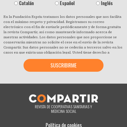
Catalán
Español
Inglés
En la Fundación Espriu tratamos los datos personales que nos facilita
con el máximo respeto y privacidad. Registramos su correo
electrónico con el fin de enviarle periódicamente y de forma gratuita
la revista Compartir, así como mantenerle informado acerca de
nuestras actividades. Los datos personales que nos proporcione se
conservarán mientras no solicite el cese en el envío de la revista
Compartir. Sus datos personales no se cederán a terceros salvo en los
casos en que exista una obligación legal. Usted tiene derecho a
obtener confirmación sobre si en la Fundación Espriu estamos
tratando sus datos personales y a revocar cuando lo desee, con efecto
inmediato, su consentimiento para ello. También puede acceder a sus
datos personales, rectificar los que sean inexactos o solicitar su
supresión cuando estos ya no sean necesarios para los fines que
fueron recogidos. Al hacer clic acepta expresamente que podamos
procesar su información de acuerdo con estos términos. Puede
cambiar de opinión en cualquier momento haciendo clic en el enlace
«darme de baja» que hay en el pie de página de cualquier correo
electrónico que reciba de nuestra parte, o poniéndose en contacto
REVISTA DE COOPERATIVAS SANITARIAS Y
con nosotros en el correo electrónico compartir@fespriu.org.
MEDICINA SOCIAL
Política de cookies