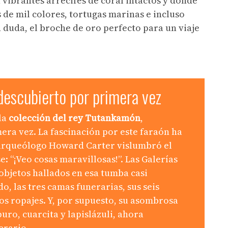
vibrantes arrecifes de coral intactos y donde
 de mil colores, tortugas marinas e incluso
n duda, el broche de oro perfecto para un viaje
l descubierto por primera vez
la
colección del rey Tutankamón
,
era vez. La fascinación por este faraón ha
 arqueólogo Howard Carter vislumbró el
e: “¡Veo cosas maravillosas!”. Las Galerías
bjetos hallados en esa tumba casi
o, las tres camas funerarias, sus seis
os ropajes. Y, por supuesto, su asombrosa
uro, cuarcita y lapislázuli, ahora
nerario.