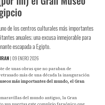
(por fin) el Gran Museo
gipcio
uno de los centros culturales más importantes
sitantes anuales; una excusa inmejorable para
inante escapada a Egipto.
URAN
|
09 ENERO 2026
oste de unas obras que no paraban de
 retrasado más de una década la inauguración
useos más importantes del mundo, el Gran
e maravillas del mundo antiguo, la Gran
to sus puertas este complejo faraónico que