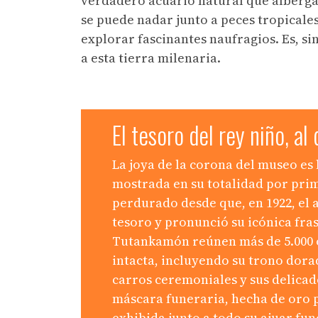
verdadero acuario natural que alberga 
se puede nadar junto a peces tropicales
explorar fascinantes naufragios. Es, si
a esta tierra milenaria.
El tesoro del rey niño, a
La joya de la corona del museo es 
mostrada en su totalidad por prim
perdurado desde que, en 1922, el
tesoro y pronunció su icónica fras
Tutankamón reúnen más de 5.000 o
intacta, incluyendo su trono dorad
carros ceremoniales y sus delicad
máscara funeraria, hecha de oro p
exhibida junto a todo su ajuar fu