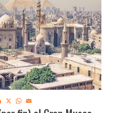
acebook
LinkedIn
X
WhatsApp
Email