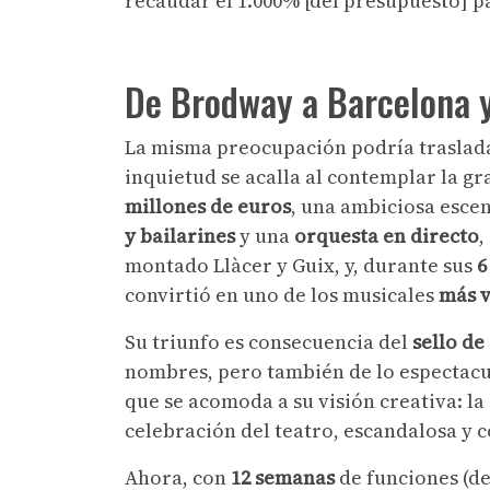
recaudar el 1.000% [del presupuesto] 
De Brodway a Barcelona 
La misma preocupación podría traslad
inquietud se acalla al contemplar la g
millones de euros
, una ambiciosa esce
y bailarines
y una
orquesta en directo
,
montado Llàcer y Guix, y, durante sus
6
convirtió en uno de los musicales
más v
Su triunfo es consecuencia del
sello de
nombres, pero también de lo espectacul
que se acomoda a su visión creativa: l
celebración del teatro, escandalosa y c
Ahora, con
12 semanas
de funciones (d