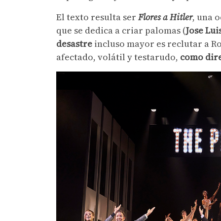
El texto resulta ser
Flores a Hitler
, una 
que se dedica a criar palomas (
Jose Lu
desastre
incluso mayor es reclutar a Ro
afectado, volátil y testarudo,
como dir