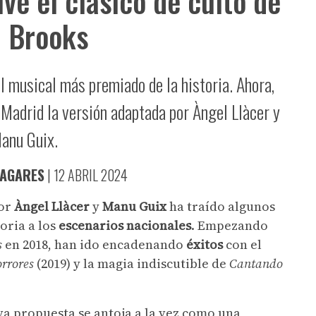
lve el clásico de culto de
 Brooks
l musical más premiado de la historia. Ahora,
 Madrid la versión adaptada por Àngel Llàcer y
anu Guix.
LAGARES
|
12 ABRIL 2024
por
Àngel Llàcer
y
Manu Guix
ha traído algunos
oria a los
escenarios nacionales
. Empezando
s
en 2018, han ido encadenando
éxitos
con el
orrores
(2019) y la magia indiscutible de
Cantando
eva propuesta se antoja a la vez como una