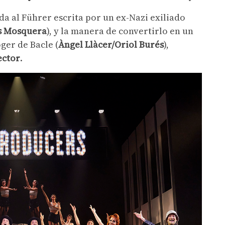
oda al Führer escrita por un ex-Nazi exiliado
is Mosquera
), y la manera de convertirlo en un
ger de Bacle (
Àngel Llàcer/Oriol Burés
),
ector
.