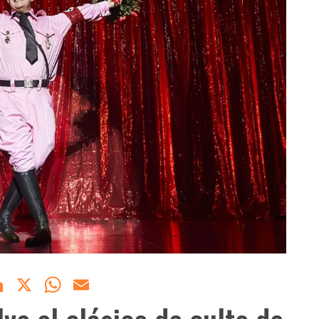
acebook
LinkedIn
X
WhatsApp
Email