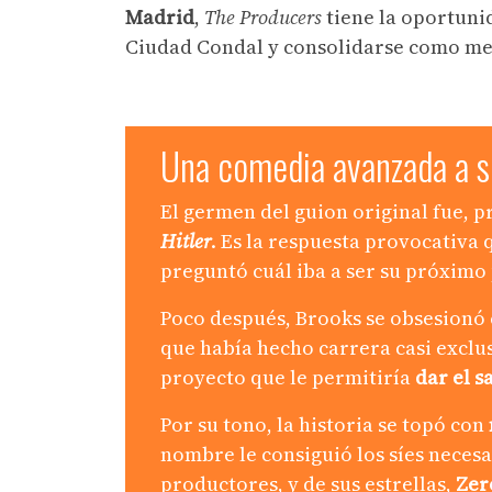
Madrid
,
The Producers
tiene la oportun
Ciudad Condal y consolidarse como meda
Una comedia avanzada a s
El germen del guion original fue, pr
Hitler
. Es la respuesta provocativa
preguntó cuál iba a ser su próximo
Poco después, Brooks se obsesionó 
que había hecho carrera casi exclu
proyecto que le permitiría
dar el sa
Por su tono, la historia se topó con
nombre le consiguió los síes necesa
productores, y de sus estrellas,
Zer