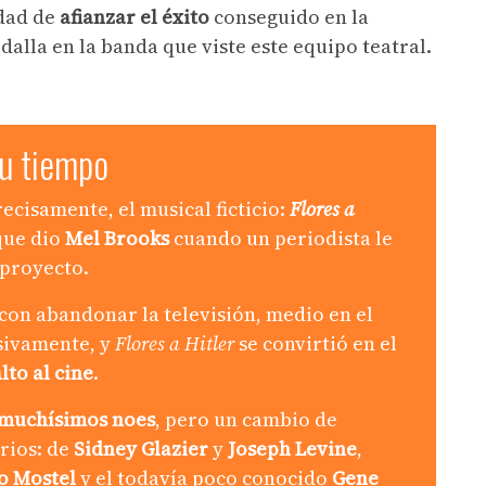
idad de
afianzar el éxito
conseguido en la
lla en la banda que viste este equipo teatral.
u tiempo
ecisamente, el musical ficticio:
Flores a
 que dio
Mel Brooks
cuando un periodista le
 proyecto.
con abandonar la televisión, medio en el
sivamente, y
Flores a Hitler
se convirtió en el
lto al cine
.
muchísimos noes
, pero un cambio de
rios: de
Sidney Glazier
y
Joseph Levine
,
o Mostel
y el todavía poco conocido
Gene