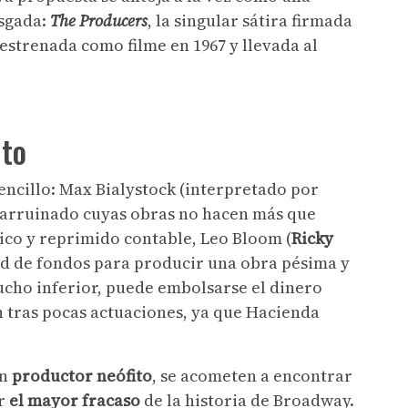
esgada:
The Producers
, la singular sátira firmada
 estrenada como filme en 1967 y llevada al
ito
encillo: Max Bialystock (interpretado por
o arruinado cuyas obras no hacen más que
nico y reprimido contable, Leo Bloom (
Ricky
dad de fondos para producir una obra pésima y
ucho inferior, puede embolsarse el dinero
 tras pocas actuaciones, ya que Hacienda
en
productor neófito
, se acometen a encontrar
ir
el mayor fracaso
de la historia de Broadway.