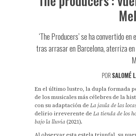
‘The producers’: vue
Mel
‘The Producers’ se ha convertido en e
tras arrasar en Barcelona, aterriza en
M
POR
SALOMÉ 
En el último lustro, la dupla formada 
de los musicales más célebres de la hist
con su adaptación de
La jaula de las loca
delirio irreverente de
La tienda de los h
bajo la lluvia
(2021).
Al observar esta estela triunfal, su nu