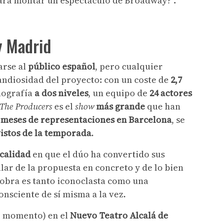
para montar un espectáculo de Broadway?”.
y Madrid
arse al
público español
, pero cualquier
randiosidad del proyecto: con un coste de
2,7
nografía
a dos niveles
, un equipo de
24 actores
The Producers
es el
show
más grande
que han
 meses de representaciones en Barcelona
, se
istos de la temporada
.
 calidad
en que el dúo ha convertido sus
ar de la propuesta en concreto y de lo bien
a obra es tanto iconoclasta como una
onsciente de sí misma a la vez.
e momento) en el
Nuevo Teatro Alcalá de