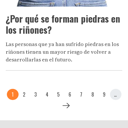
¿Por qué se forman piedras en
los riñones?
Las personas que ya han sufrido piedras en los
riñones tienen un mayor riesgo de volver a
desarrollarlas en el futuro.
Paginación
Página actual
Página
Página
Página
Página
Página
Página
Página
Página
1
2
3
4
5
6
7
8
9
…
Siguiente página
Siguiente >