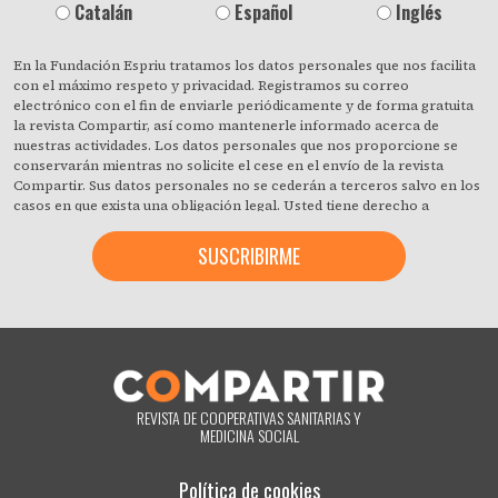
Catalán
Español
Inglés
En la Fundación Espriu tratamos los datos personales que nos facilita
con el máximo respeto y privacidad. Registramos su correo
electrónico con el fin de enviarle periódicamente y de forma gratuita
la revista Compartir, así como mantenerle informado acerca de
nuestras actividades. Los datos personales que nos proporcione se
conservarán mientras no solicite el cese en el envío de la revista
Compartir. Sus datos personales no se cederán a terceros salvo en los
casos en que exista una obligación legal. Usted tiene derecho a
obtener confirmación sobre si en la Fundación Espriu estamos
tratando sus datos personales y a revocar cuando lo desee, con efecto
inmediato, su consentimiento para ello. También puede acceder a sus
datos personales, rectificar los que sean inexactos o solicitar su
supresión cuando estos ya no sean necesarios para los fines que
fueron recogidos. Al hacer clic acepta expresamente que podamos
procesar su información de acuerdo con estos términos. Puede
cambiar de opinión en cualquier momento haciendo clic en el enlace
«darme de baja» que hay en el pie de página de cualquier correo
electrónico que reciba de nuestra parte, o poniéndose en contacto
REVISTA DE COOPERATIVAS SANITARIAS Y
con nosotros en el correo electrónico compartir@fespriu.org.
MEDICINA SOCIAL
Política de cookies