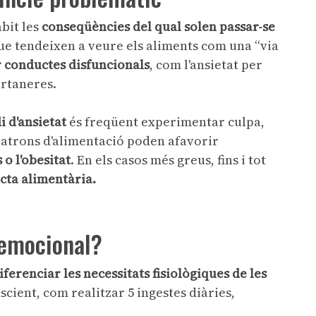
bit les
conseqüències del qual solen passar-se
que tendeixen a veure els aliments com una “via
r conductes disfuncionals
, com l'ansietat per
artaneres.
i d'ansietat
és freqüent experimentar culpa,
patrons d'alimentació poden afavorir
o l'obesitat
. En els casos més greus, fins i tot
cta alimentària.
emocional?
iferenciar les necessitats fisiològiques de les
scient, com realitzar 5 ingestes diàries,