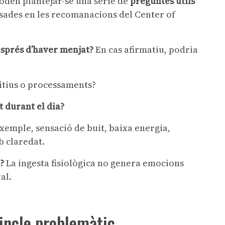
oden plantejar-se una sèrie de
preguntes útils
sades en les recomanacions del Center of
esprés d’haver menjat?
En cas afirmatiu, podria
tius o processaments?
t durant el dia?
xemple, sensació de buit, baixa energia,
b claredat.
?
La ingesta fisiològica no genera emocions
al.
incle problemàtic