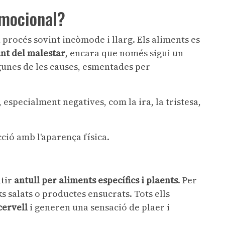
emocional?
 procés sovint incòmode i llarg. Els aliments es
nt del malestar
, encara que només sigui un
gunes de les causes, esmentades per
, especialment negatives, com la ira, la tristesa,
cció amb l'aparença física.
ntir
antull per aliments específics i plaents
. Per
s salats o productes ensucrats. Tots ells
cervell
i generen una sensació de plaer i