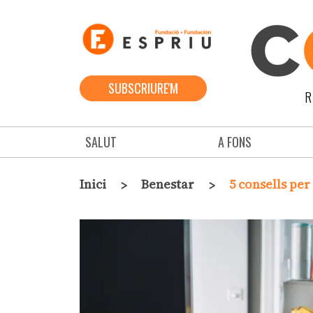
Vés al contingut
SUBSCRIURE'M
R
Navegació principal
SALUT
A FONS
Fil d'ariadna
Inici
Benestar
5 consells per