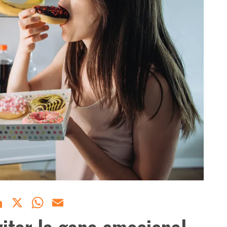
acebook
LinkedIn
X
WhatsApp
Email