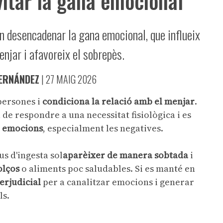
vitar la gana emocional
n desencadenar la gana emocional, que influeix
enjar i afavoreix el sobrepès.
ERNÁNDEZ
|
27 MAIG 2026
persones i
condiciona la relació amb el menjar
.
 de respondre a una necessitat fisiològica i es
r emocions
, especialment les negatives.
us d'ingesta sol
aparèixer de manera sobtada
i
olços
o aliments poc saludables. Si es manté en
erjudicial
per a canalitzar emocions i generar
ls.