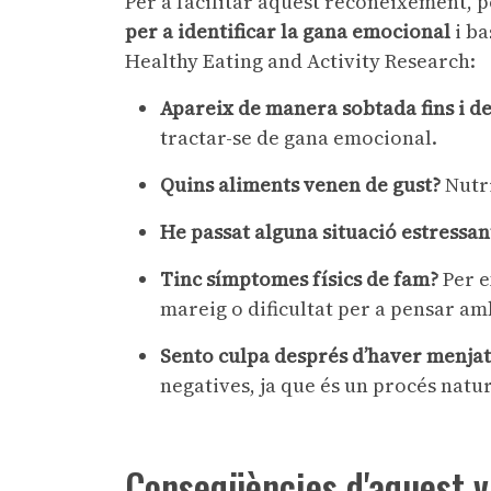
Per a facilitar aquest reconeixement, p
per a identificar la gana emocional
i ba
Healthy Eating and Activity Research:
Apareix de manera sobtada fins i d
tractar-se de gana emocional.
Quins aliments venen de gust?
Nutri
He passat alguna situació estressan
Tinc símptomes físics de fam?
Per e
mareig o dificultat per a pensar am
Sento culpa després d’haver menjat
negatives, ja que és un procés natur
Conseqüències d'aquest v