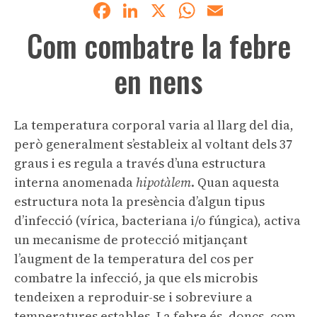
Facebook
LinkedIn
X
WhatsApp
Email
Com combatre la febre
en nens
La temperatura corporal varia al llarg del dia,
però generalment s’estableix al voltant dels 37
graus i es regula a través d’una estructura
interna anomenada
hipotàlem
. Quan aquesta
estructura nota la presència d’algun tipus
d’infecció (vírica, bacteriana i/o fúngica), activa
un mecanisme de protecció mitjançant
l’augment de la temperatura del cos per
combatre la infecció, ja que els microbis
tendeixen a reproduir-se i sobreviure a
temperatures estables. La febre és, doncs, com