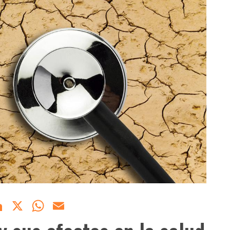
acebook
LinkedIn
X
WhatsApp
Email