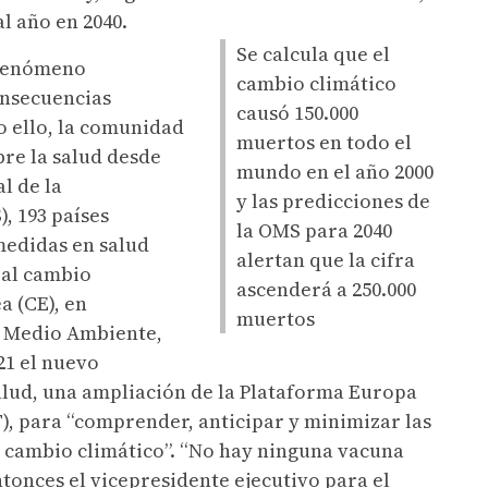
al año en 2040.
Se calcula que el
 fenómeno
cambio climático
onsecuencias
causó 150.000
o ello, la comunidad
muertos en todo el
bre la salud desde
mundo en el año 2000
l de la
y las predicciones de
, 193 países
la OMS para 2040
medidas en salud
alertan que la cifra
 al cambio
ascenderá a 250.000
a (CE), en
muertos
e Medio Ambiente,
21 el nuevo
alud, una ampliación de la Plataforma Europa
), para “comprender, anticipar y minimizar las
l cambio climático”. “No hay ninguna vacuna
ntonces el vicepresidente ejecutivo para el