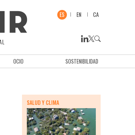
ES
EN
CA
AL
OCIO
SOSTENIBILIDAD
SALUD Y CLIMA