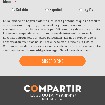
Idioma
Catalán
Español
Inglés
En la Fundación Espriu tratamos los datos personales que nos facilita
con el máximo respeto y privacidad. Registramos su correo
electrónico con el fin de enviarle periódicamente y de forma gratuita
la revista Compartir, así como mantenerle informado acerca de
nuestras actividades. Los datos personales que nos proporcione se
conservarán mientras no solicite el cese en el envío de la revista
Compartir. Sus datos personales no se cederán a terceros salvo en los
casos en que exista una obligación legal. Usted tiene derecho a
obtener confirmación sobre si en la Fundación Espriu estamos
tratando sus datos personales y a revocar cuando lo desee, con efecto
inmediato, su consentimiento para ello. También puede acceder a sus
datos personales, rectificar los que sean inexactos o solicitar su
supresión cuando estos ya no sean necesarios para los fines que
fueron recogidos. Al hacer clic acepta expresamente que podamos
procesar su información de acuerdo con estos términos. Puede
cambiar de opinión en cualquier momento haciendo clic en el enlace
«darme de baja» que hay en el pie de página de cualquier correo
electrónico que reciba de nuestra parte, o poniéndose en contacto
REVISTA DE COOPERATIVAS SANITARIAS Y
con nosotros en el correo electrónico compartir@fespriu.org.
MEDICINA SOCIAL