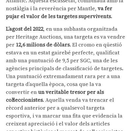
Atlàntic. Aquesta escassetat, combinada amb la
nostàlgia i la reverència per Mantle,
va fer
pujar el valor de les targetes supervivents
.
L’agost del 2022
, en una subhasta organitzada
per Heritage Auctions, una targeta es va vendre
per
12,6 milions de dòlars
. El cromo en qüestió
estava en un estat gairebé perfecte, qualificat
amb una puntuació de 9,5 per SGC, una de les
agències principals de classificació de targetes.
Una puntuació extremadament rara per a una
targeta d’aquella època, cosa que la va
convertir en
un veritable tresor per als
col·leccionistes
. Aquella venda va trencar el
rècord anterior per a qualsevol targeta
esportiva, i va marcar una fita que evidencia la
creixent apreciació i el valor dels articles