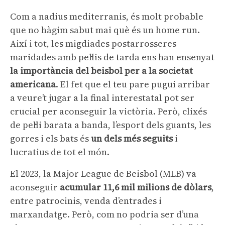
Com a nadius mediterranis, és molt probable
que no hàgim sabut mai què és un home run.
Així i tot, les migdiades postarrosseres
maridades amb pel·lis de tarda ens han ensenyat
la importància del beisbol per a la societat
americana
. El fet que el teu pare pugui arribar
a veure’t jugar a la final interestatal pot ser
crucial per aconseguir la victòria. Però, clixés
de pel·li barata a banda, l’esport dels guants, les
gorres i els bats és
un dels més seguits
i
lucratius de tot el món.
El 2023, la Major League de Beisbol (MLB) va
aconseguir
acumular 11,6 mil milions de dòlars
,
entre patrocinis, venda d’entrades i
marxandatge. Però, com no podria ser d’una