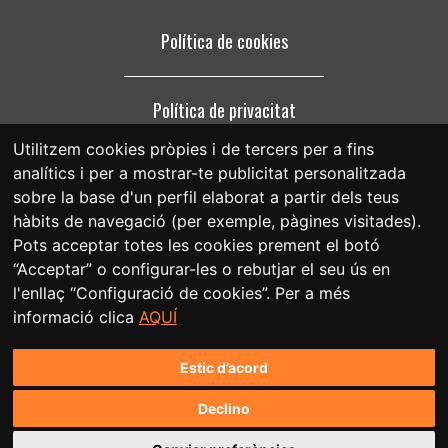
Política de cookies
Política de privacitat
Utilitzem cookies pròpies i de tercers per a fins
analítics i per a mostrar-te publicitat personalitzada
Avís legal
sobre la base d'un perfil elaborat a partir dels teus
hàbits de navegació (per exemple, pàgines visitades).
Pots acceptar totes les cookies prement el botó
“Acceptar” o configurar-les o rebutjar el seu ús en
l'enllaç “Configuració de cookies”. Per a més
informació clica
AQUÍ
Estic d’acord
Declino
Conceptualització i disseny web: Factoría Prisma