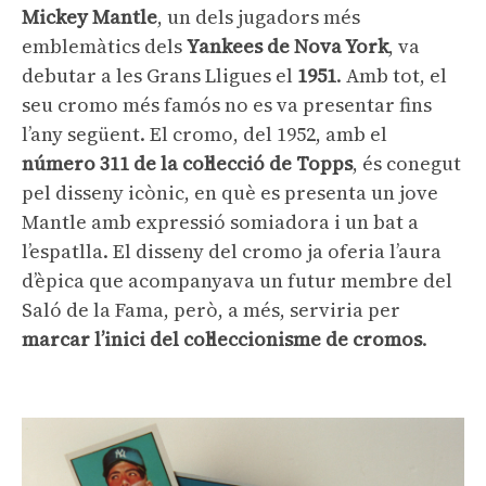
Mickey Mantle
, un dels jugadors més
emblemàtics dels
Yankees de Nova York
, va
debutar a les Grans Lligues el
1951
. Amb tot, el
seu cromo més famós no es va presentar fins
l’any següent. El cromo, del 1952, amb el
número 311 de la col·lecció de Topps
, és conegut
pel disseny icònic, en què es presenta un jove
Mantle amb expressió somiadora i un bat a
l’espatlla. El disseny del cromo ja oferia l’aura
d’èpica que acompanyava un futur membre del
Saló de la Fama, però, a més, serviria per
marcar l’inici del col·leccionisme de cromos
.