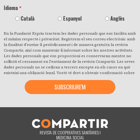
Idioma
Català
Espanyol
Anglès
En la Fundació Espriu tractem les dades personals que ens facilita amb
el màxim respecte i privacitat. Registrem el seu correu electrònic amb
la finalitat d'enviar-li periòdicament i de manera gratuïta la revista
Compartir, així com mantenir-li informat sobre les nostres activitats.
Les dades personals que ens proporcioni es conservaran mentre no
sol·liciti el cessament en l'enviament de la revista Compartir. Les seves
dades personals no se cediran a tercers excepte en els casos en què
existeixi una obligació legal. Vostè té dret a obtenir confirmació sobre
si en la Fundació Espriu estem tractant les seves dades personals i a
revocar quan ho desitgi, amb efecte immediat, el seu consentiment per
a això. També pot accedir a les seves dades personals, rectificar els
que siguin inexactes o sol·licitar la seva supressió quan aquests ja no
siguin necessaris per als fins que van ser recollits. En fer clic accepta
expressament que puguem processar la seva informació d'acord amb
aquests termes. Pot canviar d'opinió en qualsevol moment fent clic en
l'enllaç «donar-me de baixa» que hi ha al peu de pàgina de qualsevol
correu electrònic que rebi de la nostra part, o posant-se en contacte
amb nosaltres en el correu electrònic compartir@fespriu.org.
REVISTA DE COOPERATIVES SANITÀRIES I
MEDICINA SOCIAL