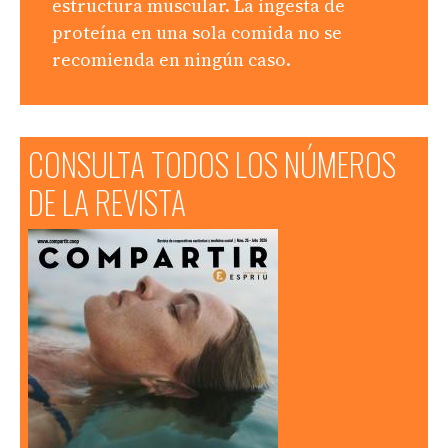
estructura muscular. La ingesta de
proteína en una sola comida no se
recomienda en ningún caso.
CONSULTA TODOS LOS NÚMEROS
DE LA REVISTA