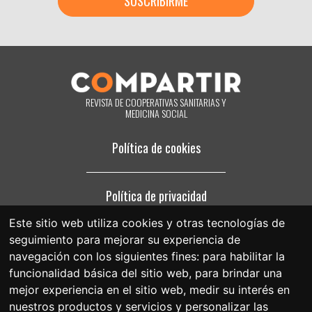
inmediato, su consentimiento para ello. También puede acceder a sus
datos personales, rectificar los que sean inexactos o solicitar su
supresión cuando estos ya no sean necesarios para los fines que
fueron recogidos. Al hacer clic acepta expresamente que podamos
procesar su información de acuerdo con estos términos. Puede
cambiar de opinión en cualquier momento haciendo clic en el enlace
«darme de baja» que hay en el pie de página de cualquier correo
electrónico que reciba de nuestra parte, o poniéndose en contacto
REVISTA DE COOPERATIVAS SANITARIAS Y
con nosotros en el correo electrónico compartir@fespriu.org.
MEDICINA SOCIAL
Política de cookies
Política de privacidad
Este sitio web utiliza cookies y otras tecnologías de
seguimiento para mejorar su experiencia de
Aviso legal
navegación con los siguientes fines:
para habilitar la
funcionalidad básica del sitio web
,
para brindar una
mejor experiencia en el sitio web
,
medir su interés en
nuestros productos y servicios y personalizar las