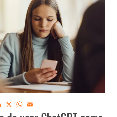
acebook
LinkedIn
X
WhatsApp
Email