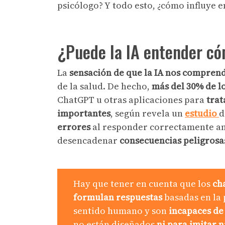
psicólogo? Y todo esto, ¿cómo influye 
¿Puede la IA entender c
La
sensación de que la IA nos compren
de la salud. De hecho,
más del 30% de l
ChatGPT u otras aplicaciones para
trat
importantes
, según revela un
estudio
d
errores
al responder correctamente an
desencadenar
consecuencias peligrosa
Hay que tener en cuenta que los
ch
formulan respuestas
basadas en la 
sentido humano y son
incapaces de
no están diseñados
ni para imitar n