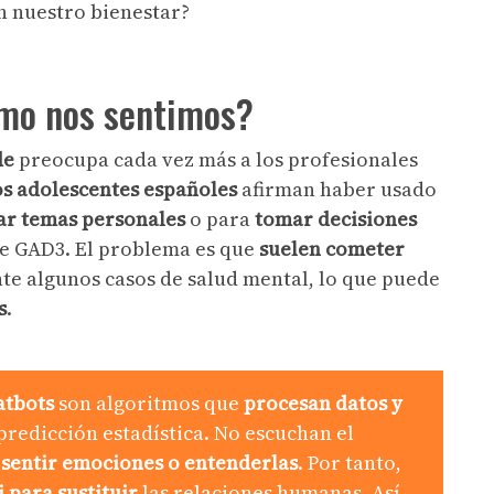
en nuestro bienestar?
ómo nos sentimos?
de
preocupa cada vez más a los profesionales
os adolescentes españoles
afirman haber usado
ar temas personales
o para
tomar decisiones
e GAD3. El problema es que
suelen cometer
te algunos casos de salud mental, lo que puede
s
.
atbots
son algoritmos que
procesan datos y
predicción estadística. No escuchan el
 sentir emociones o entenderlas
. Por tanto,
i para sustituir
las relaciones humanas. Así