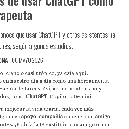
os de usar ChatGPT como
rapeuta
onoce que usar ChatGPT y otros asistentes ha
iones, según algunos estudios.
ONA
|
06 MAYO 2026
 lejano o casi utópico, ya está aquí.
do en nuestro día a día
como una herramienta
zación de tareas. Así, actualmente es
muy
dos, como
ChatGPT
, Copilot o Gemini.
a mejorar la vida diaria,
cada vez más
algo más:
apoyo
,
compañía
o incluso un
amigo
ntes: ¿Podría la IA sustituir a un amigo o a un