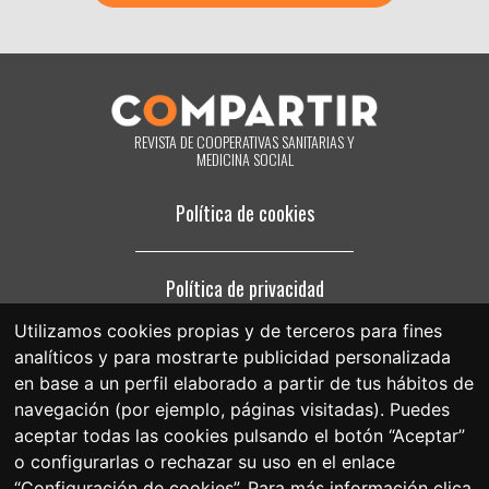
datos personales, rectificar los que sean inexactos o solicitar su
supresión cuando estos ya no sean necesarios para los fines que
fueron recogidos. Al hacer clic acepta expresamente que podamos
procesar su información de acuerdo con estos términos. Puede
cambiar de opinión en cualquier momento haciendo clic en el enlace
«darme de baja» que hay en el pie de página de cualquier correo
electrónico que reciba de nuestra parte, o poniéndose en contacto
REVISTA DE COOPERATIVAS SANITARIAS Y
con nosotros en el correo electrónico compartir@fespriu.org.
MEDICINA SOCIAL
Política de cookies
Política de privacidad
Utilizamos cookies propias y de terceros para fines
analíticos y para mostrarte publicidad personalizada
Aviso legal
en base a un perfil elaborado a partir de tus hábitos de
navegación (por ejemplo, páginas visitadas). Puedes
aceptar todas las cookies pulsando el botón “Aceptar”
o configurarlas o rechazar su uso en el enlace
“Configuración de cookies”. Para más información clica