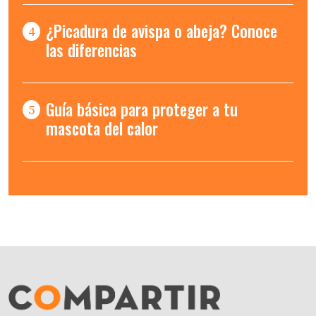
¿Picadura de avispa o abeja? Conoce
4
las diferencias
Guía básica para proteger a tu
5
mascota del calor