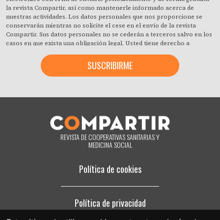
la revista Compartir, así como mantenerle informado acerca de
nuestras actividades. Los datos personales que nos proporcione se
conservarán mientras no solicite el cese en el envío de la revista
Compartir. Sus datos personales no se cederán a terceros salvo en los
casos en que exista una obligación legal. Usted tiene derecho a
obtener confirmación sobre si en la Fundación Espriu estamos
tratando sus datos personales y a revocar cuando lo desee, con efecto
inmediato, su consentimiento para ello. También puede acceder a sus
datos personales, rectificar los que sean inexactos o solicitar su
supresión cuando estos ya no sean necesarios para los fines que
fueron recogidos. Al hacer clic acepta expresamente que podamos
procesar su información de acuerdo con estos términos. Puede
cambiar de opinión en cualquier momento haciendo clic en el enlace
«darme de baja» que hay en el pie de página de cualquier correo
electrónico que reciba de nuestra parte, o poniéndose en contacto
REVISTA DE COOPERATIVAS SANITARIAS Y
con nosotros en el correo electrónico compartir@fespriu.org.
MEDICINA SOCIAL
Política de cookies
Política de privacidad