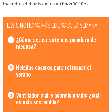
incendios del país en los últimos 30 años.
LAS 5 NOTÍCIAS MÁS LEÍDAS DE LA SEMANA
¿Cómo actuar ante una picadura de
1
medusa?
Helados caseros para refrescar el
2
verano
Ventilador o aire acondicionado: ¿cuál
3
es más sostenible?