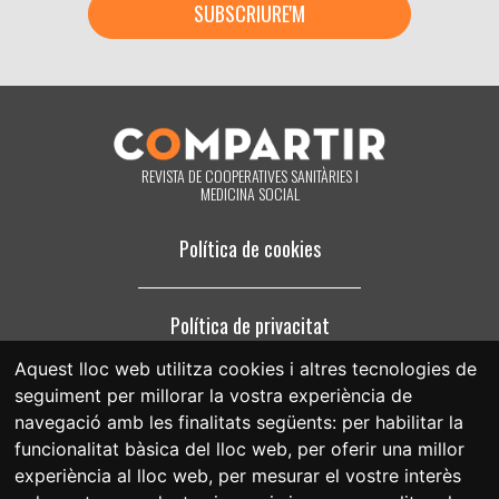
revocar quan ho desitgi, amb efecte immediat, el seu consentiment per
a això. També pot accedir a les seves dades personals, rectificar els
que siguin inexactes o sol·licitar la seva supressió quan aquests ja no
siguin necessaris per als fins que van ser recollits. En fer clic accepta
expressament que puguem processar la seva informació d'acord amb
aquests termes. Pot canviar d'opinió en qualsevol moment fent clic en
l'enllaç «donar-me de baixa» que hi ha al peu de pàgina de qualsevol
correu electrònic que rebi de la nostra part, o posant-se en contacte
amb nosaltres en el correu electrònic compartir@fespriu.org.
REVISTA DE COOPERATIVES SANITÀRIES I
MEDICINA SOCIAL
Política de cookies
Política de privacitat
Aquest lloc web utilitza cookies i altres tecnologies de
seguiment per millorar la vostra experiència de
Avís legal
navegació amb les finalitats següents:
per habilitar la
funcionalitat bàsica del lloc web
,
per oferir una millor
experiència al lloc web
,
per mesurar el vostre interès