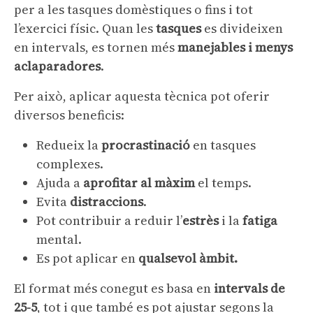
per a les tasques domèstiques o fins i tot
l’exercici físic. Quan les
tasques
es divideixen
en intervals, es tornen més
manejables i menys
aclaparadores
.
Per això, aplicar aquesta tècnica pot oferir
diversos beneficis:
Redueix la
procrastinació
en tasques
complexes.
Ajuda a
aprofitar al màxim
el temps.
Evita
distraccions
.
Pot contribuir a reduir l’
estrès
i la
fatiga
mental.
Es pot aplicar en
qualsevol àmbit.
El format més conegut es basa en
intervals de
25-5
, tot i que també es pot ajustar segons la