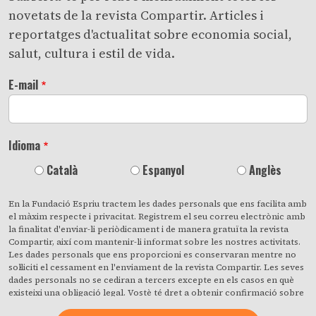
novetats de la revista Compartir. Articles i
reportatges d'actualitat sobre economia social,
salut, cultura i estil de vida.
E-mail
Idioma
Català
Espanyol
Anglès
En la Fundació Espriu tractem les dades personals que ens facilita amb
el màxim respecte i privacitat. Registrem el seu correu electrònic amb
la finalitat d'enviar-li periòdicament i de manera gratuïta la revista
Compartir, així com mantenir-li informat sobre les nostres activitats.
Les dades personals que ens proporcioni es conservaran mentre no
sol·liciti el cessament en l'enviament de la revista Compartir. Les seves
dades personals no se cediran a tercers excepte en els casos en què
existeixi una obligació legal. Vostè té dret a obtenir confirmació sobre
si en la Fundació Espriu estem tractant les seves dades personals i a