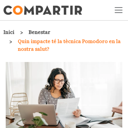
Vés al contingut
Fil d'ariadna
Inici
Benestar
Quin impacte té la tècnica Pomodoro en la
nostra salut?