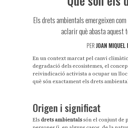
Què són els 
Els drets ambientals emergeixen com u
aclarir què abasta aquest t
PER
JOAN MIQUEL
En un context marcat pel canvi climàtic
degradació dels ecosistemes, el conce
reivindicació activista a ocupar un lloc 
què són exactament els drets ambiental
Origen i significat
Els
drets ambientals
són el conjunt de p
persones (i, en alguns casos, de la natu