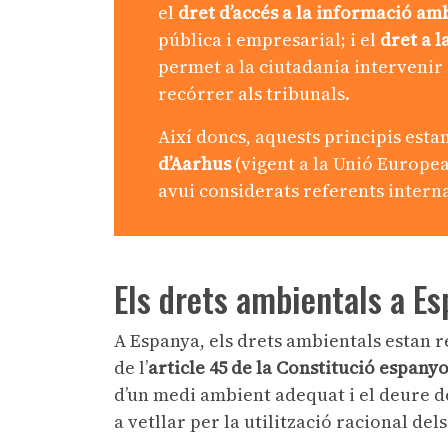
el
dret d’accés a la informació am
pública i empresarial; i el
dret a l
permet a la ciutadania intervenir 
recórrer als tribunals.
Així doncs, aquests principis esta
d’Aarhus
(vigent a la Unió Europea)
avui considerats referents intern
Els drets ambientals a E
A Espanya, els drets ambientals estan r
de l’
article 45 de la Constitució espany
d’un medi ambient adequat i el deure de
a vetllar per la utilització racional del