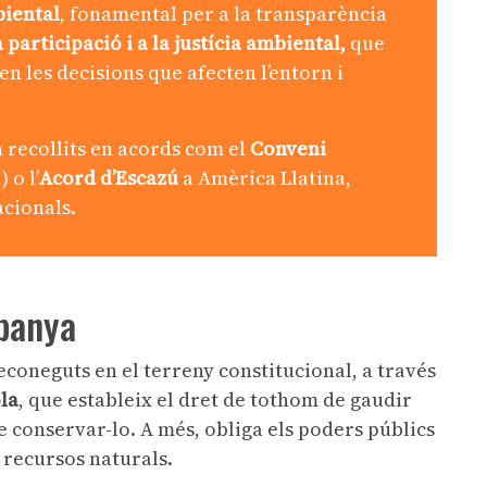
biental
, fonamental per a la transparència
a participació i a la justícia ambiental,
que
en les decisions que afecten l’entorn i
n recollits en acords com el
Conveni
 o l’
Acord d’Escazú
a Amèrica Llatina,
acionals.
spanya
econeguts en el terreny constitucional, a través
ola
, que estableix el dret de tothom de gaudir
 conservar-lo. A més, obliga els poders públics
s recursos naturals.