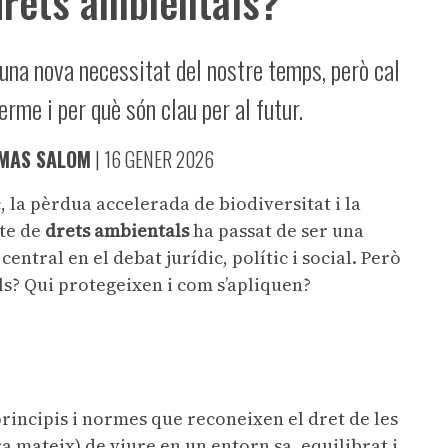
drets ambientals?
na nova necessitat del nostre temps, però cal
erme i per què són clau per al futur.
 MAS SALOM
|
16 GENER 2026
, la pèrdua accelerada de biodiversitat i la
pte de
drets ambientals
ha passat de ser una
central en el debat jurídic, polític i social. Però
s? Qui protegeixen i com s’apliquen?
rincipis i normes que reconeixen el dret de les
ra mateix) de viure en un entorn sa, equilibrat i