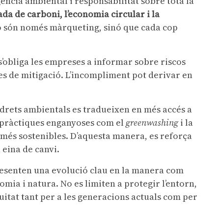
ència ambiental i responsabilitat sobre tota la
ada de carboni, l’economia circular i la
o són només màrqueting, sinó que cada cop
’obliga les empreses a informar sobre riscos
es de mitigació. L’incompliment pot derivar en
s drets ambientals es tradueixen en més accés a
e pràctiques enganyoses com el
greenwashing
i la
s més sostenibles. D’aquesta manera, es reforça
eina de canvi.
esenten una evolució clau en la manera com
omia i natura. No es limiten a protegir l’entorn,
quitat tant per a les generacions actuals com per