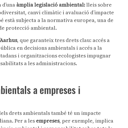
a d’una
àmplia legislació ambiental:
lleis sobre
biodiversitat, canvi climàtic i avaluació d’impacte
é està subjecta a la normativa europea, una de
de protecció ambiental.
’Aarhus
, que garanteix tres drets clau: accés a
ública en decisions ambientals i accés a la
ciutadans i organitzacions ecologistes impugnar
abilitats a les administracions.
bientals a empreses i
ç dels drets ambientals també té un impacte
diana. Per a les
empreses
, per exemple, implica