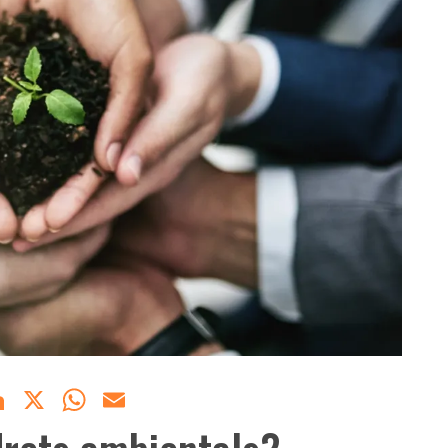
acebook
LinkedIn
X
WhatsApp
Email