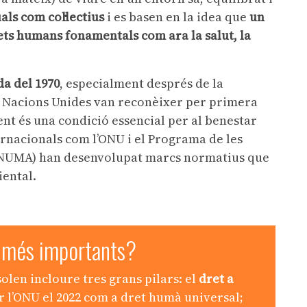
als com col·lectius
i es basen en la idea que
un
ts humans fonamentals com ara la salut, la
a del 1970
, especialment després de la
es Nacions Unides van reconèixer per primera
nt és una condició essencial per al benestar
rnacionals com l’ONU i el Programa de les
PNUMA) han desenvolupat marcs normatius que
iental.
 més importants?
olen incloure tres grans pilars: el
dret a
r l’ONU el 2022 com a dret humà universal;