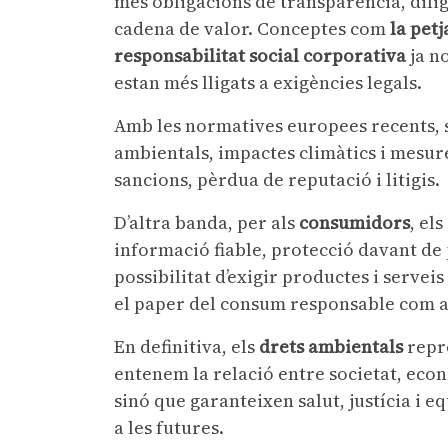
més obligacions de transparència, dilig
cadena de valor. Conceptes com
la petj
responsabilitat social corporativa
ja n
estan més lligats a exigències legals.
Amb les normatives europees recents, s
ambientals, impactes climàtics i mesur
sancions, pèrdua de reputació i litigis.
D’altra banda, per als
consumidors
, el
informació fiable, protecció davant d
possibilitat d’exigir productes i servei
el paper del consum responsable com a 
En definitiva, els
drets ambientals
repr
entenem la relació entre societat, econ
sinó que garanteixen salut, justícia i e
a les futures.