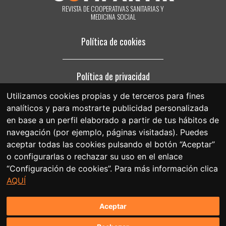
electrónico que reciba de nuestra parte, o poniéndose en contacto
REVISTA DE COOPERATIVAS SANITARIAS Y
con nosotros en el correo electrónico compartir@fespriu.org.
MEDICINA SOCIAL
Política de cookies
Política de privacidad
Utilizamos cookies propias y de terceros para fines
analíticos y para mostrarte publicidad personalizada
Aviso legal
en base a un perfil elaborado a partir de tus hábitos de
navegación (por ejemplo, páginas visitadas). Puedes
aceptar todas las cookies pulsando el botón “Aceptar”
o configurarlas o rechazar su uso en el enlace
“Configuración de cookies”. Para más información clica
AQUÍ
Aceptar