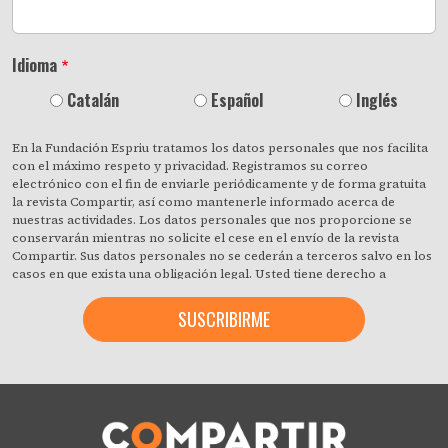
Idioma
Catalán
Español
Inglés
En la Fundación Espriu tratamos los datos personales que nos facilita
con el máximo respeto y privacidad. Registramos su correo
electrónico con el fin de enviarle periódicamente y de forma gratuita
la revista Compartir, así como mantenerle informado acerca de
nuestras actividades. Los datos personales que nos proporcione se
conservarán mientras no solicite el cese en el envío de la revista
Compartir. Sus datos personales no se cederán a terceros salvo en los
casos en que exista una obligación legal. Usted tiene derecho a
obtener confirmación sobre si en la Fundación Espriu estamos
tratando sus datos personales y a revocar cuando lo desee, con efecto
inmediato, su consentimiento para ello. También puede acceder a sus
datos personales, rectificar los que sean inexactos o solicitar su
supresión cuando estos ya no sean necesarios para los fines que
fueron recogidos. Al hacer clic acepta expresamente que podamos
procesar su información de acuerdo con estos términos. Puede
cambiar de opinión en cualquier momento haciendo clic en el enlace
«darme de baja» que hay en el pie de página de cualquier correo