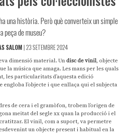
ats pels col·leccionistes
ha una història. Però què converteix un simple
na peça de museu?
AS SALOM
|
23 SETEMBRE 2024
seva dimensió material. Un
disc de vinil
, objecte
 que la música que amaga. Les mans per les quals
t, les particularitats d’aquesta edició
e engloba l’objecte i que enllaça qui el subjecta
indres de cera i el gramòfon, trobem l’origen de
egona meitat del segle xx quan la producció i el
atitzar. El vinil, com a suport, va permetre
 esdevenint un objecte present i habitual en la