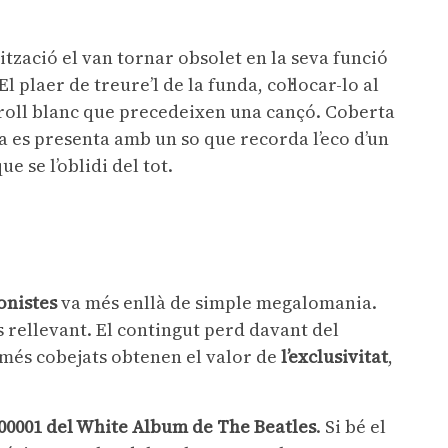
lització el van tornar obsolet en la seva funció
l plaer de treure’l de la funda, col·locar-lo al
oroll blanc que precedeixen una cançó. Coberta
ca es presenta amb un so que recorda l’eco d’un
e se l’oblidi del tot.
ionistes
va més enllà de simple megalomania.
s rellevant. El contingut perd davant del
 més cobejats obtenen el valor de
l’exclusivitat
,
00001 del White Album de The Beatles
. Si bé el