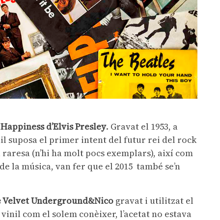
Happiness d’Elvis Presley
. Gravat el 1953, a
 suposa el primer intent del futur rei del rock
a raresa (n’hi ha molt pocs exemplars), així com
a de la música, van fer que el 2015 també se’n
 Velvet Underground&Nico
gravat i utilitzat el
 vinil com el solem conèixer, l’acetat no estava