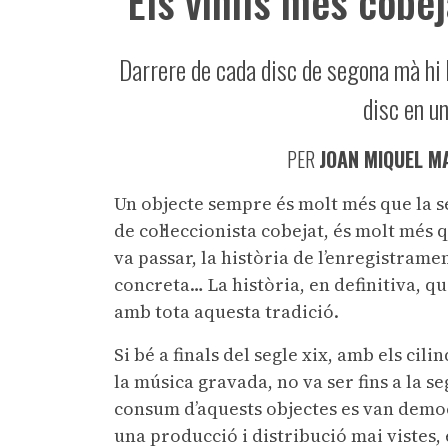
Els vinils més cobej
Darrere de cada disc de segona mà hi 
disc en u
PER
JOAN MIQUEL M
Un objecte sempre és molt més que la 
de col·leccionista cobejat, és molt més
va passar, la història de l’enregistramen
concreta… La història, en definitiva, qu
amb tota aquesta tradició.
Si bé a finals del segle xix, amb els cil
la música gravada, no va ser fins a la s
consum d’aquests objectes es van democr
una producció i distribució mai vistes,