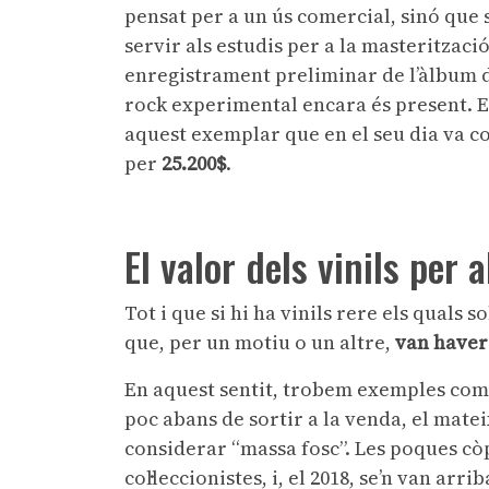
pensat per a un ús comercial, sinó que 
servir als estudis per a la masteritzac
enregistrament preliminar de l’àlbum de
rock experimental encara és present. El
aquest exemplar que en el seu dia va co
per
25.200$
.
El valor dels vinils per a
Tot i que si hi ha vinils rere els quals s
que, per un motiu o un altre,
van haver
En aquest sentit, trobem exemples com
poc abans de sortir a la venda, el matei
considerar “massa fosc”. Les poques còp
col·leccionistes, i, el 2018, se’n van arr