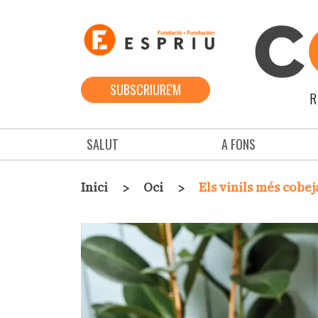
Vés al contingut
SUBSCRIURE'M
R
Navegació principal
SALUT
A FONS
Fil d'ariadna
Inici
Oci
Els vinils més cobeja