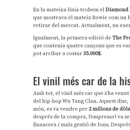
En la mateixa línia trobem el
Diamond 
que mostrava el mateix Bowie com un hí
retirar del mercat. Actualment, un exe
Igualment, la primera edició de
The Fr
que contenia quatre cançons que es van
pot arribar a costar
35.000$
.
El vinil més car de la hi
Amb tot, el vinil més car que s’ha venu
del hip-hop Wu Tang Clan. Aquest disc, 
món, es va vendre per
2 milions de dòla
després de la compra, l’empresari va se
financera i mala gestió de fons. Després