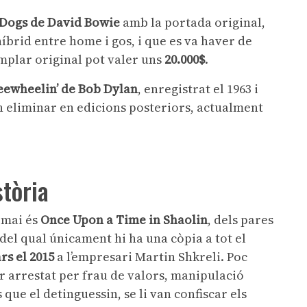
Dogs de David Bowie
amb la portada original,
brid entre home i gos, i que es va haver de
mplar original pot valer uns
20.000$
.
eewheelin’ de Bob Dylan
, enregistrat el 1963 i
 eliminar en edicions posteriors, actualment
stòria
t mai és
Once Upon a Time in Shaolin
, dels pares
del qual únicament hi ha una còpia a tot el
rs el 2015
a l’empresari Martin Shkreli. Poc
r arrestat per frau de valors, manipulació
 que el detinguessin, se li van confiscar els