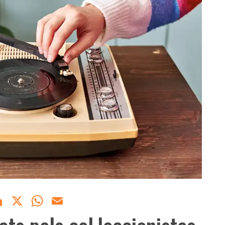
acebook
LinkedIn
X
WhatsApp
Email