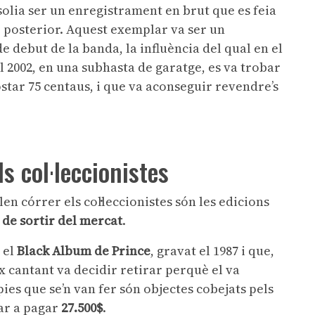
solia ser un enregistrament en brut que es feia
ió posterior. Aquest exemplar va ser un
 debut de la banda, la influència del qual en el
 2002, en una subhasta de garatge, es va trobar
star 75 centaus, i que va aconseguir revendre’s
ls col·leccionistes
olen córrer els col·leccionistes són les edicions
 de sortir del mercat
.
 el
Black Album de Prince
, gravat el 1987 i que,
x cantant va decidir retirar perquè el va
ies que se’n van fer són objectes cobejats pels
ibar a pagar
27.500$
.