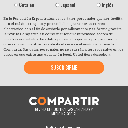
Catalán
Español
Inglés
En la Fundación Espriu tratamos los datos personales que nos facilita
con el máximo respeto y privacidad. Registramos su correo
electrónico con el fin de enviarle periódicamente y de forma gratuita
la revista Compartir, así como mantenerle informado acerca de
nuestras actividades. Los datos personales que nos proporcione se
conservarán mientras no solicite el cese en el envío de la revista
Compartir. Sus datos personales no se cederán a terceros salvo en los
casos en que exista una obligación legal. Usted tiene derecho a
obtener confirmación sobre si en la Fundación Espriu estamos
tratando sus datos personales y a revocar cuando lo desee, con efecto
inmediato, su consentimiento para ello. También puede acceder a sus
datos personales, rectificar los que sean inexactos o solicitar su
supresión cuando estos ya no sean necesarios para los fines que
fueron recogidos. Al hacer clic acepta expresamente que podamos
procesar su información de acuerdo con estos términos. Puede
cambiar de opinión en cualquier momento haciendo clic en el enlace
«darme de baja» que hay en el pie de página de cualquier correo
electrónico que reciba de nuestra parte, o poniéndose en contacto
REVISTA DE COOPERATIVAS SANITARIAS Y
con nosotros en el correo electrónico compartir@fespriu.org.
MEDICINA SOCIAL
Política de cookies