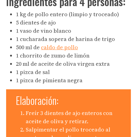
Ingredientes para 4 personas:
1 kg de pollo entero (limpio y troceado)
5 dientes de ajo
1 vaso de vino blanco
1 cucharada sopera de harina de trigo
500 ml de
caldo de pollo
1 chorrito de zumo de limón
20 ml de aceite de oliva virgen extra
1 pizca de sal
1 pizca de pimienta negra
Elaboración:
Freír 3 dientes de ajo enteros con
aceite de oliva y retirar.
Salpimentar el pollo troceado al