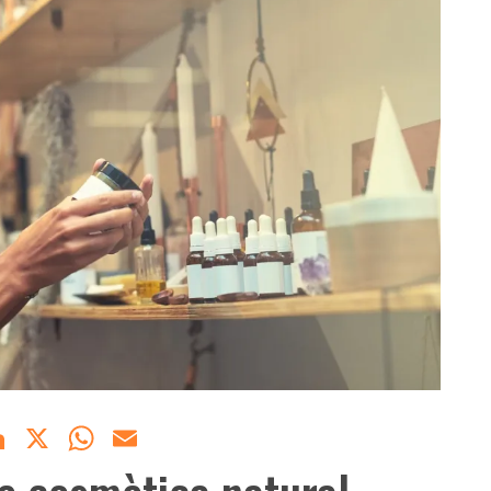
acebook
LinkedIn
X
WhatsApp
Email