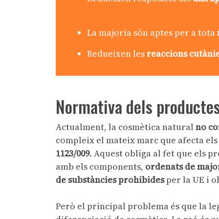
La majoria són aptes per a tota
Redueixen les
reaccions cutàni
Normativa dels producte
Actualment, la cosmètica natural
no co
compleix el mateix marc que afecta el
1123/009
. Aquest obliga al fet que els 
amb els components,
ordenats de majo
de substàncies prohibides
per la UE i o
Però el principal problema és que la le