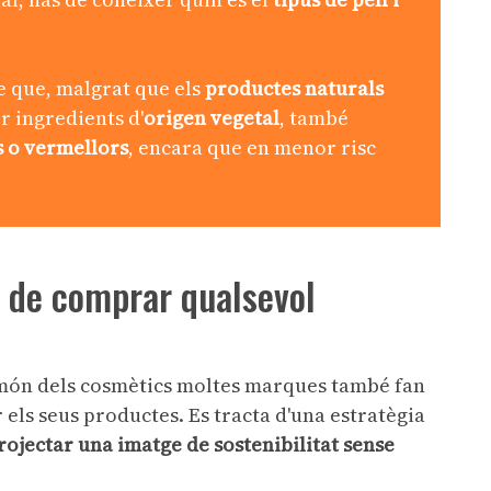
e que, malgrat que els
productes naturals
 ingredients d'
origen vegetal
, també
s o vermellors
, encara que en menor risc
s de comprar qualsevol
l món dels cosmètics moltes marques també fan
els seus productes. Es tracta d'una estratègia
rojectar una imatge de sostenibilitat sense