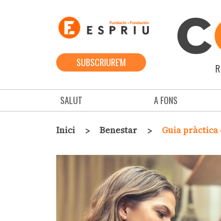
Vés al contingut
SUBSCRIURE'M
R
Navegació principal
SALUT
A FONS
Fil d'ariadna
Inici
Benestar
Guia pràctica