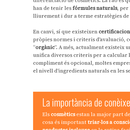
diferenciació de cosmètics. La raó és 
han de tenir les
fórmules naturals
, per
lliurement i dur a terme estratègies 
En canvi, sí que existeixen
certificacio
pròpies normes i criteris d'avaluació, c
“
orgànic
”. A més, actualment existeix 
unifica diversos criteris per a calcular 
compliment és opcional, moltes emprese
el nivell d'ingredients naturals en les 
La importància de conèixe
Els
cosmètics
estan la major part de
cosa és important
triar-los a consc
productes incloure
en la rutina fac