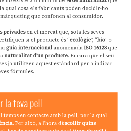
que no existeix un mínim de
% de naturalitat
que
 la qual cosa els fabricants poden decidir-ho
de màrqueting que confonen al consumidor.
ns privades
en el mercat que, sota les seves
ertifiquen si el producte és “
ecològic
”, “
bio
” o
una
guia internacional
anomenada
ISO 16128
que
la
naturalitat d'un producte
. Encara que el seu
s ja utilitzen aquest estàndard per a indicar
seves fórmules.
r la teva pell
l temps en contacte amb la pell, per la qual
iència
. Per això, a l'hora d
’escollir quins
ial, has de conèixer quin és el
tipus de pell i