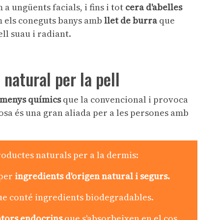
a ungüents facials, i fins i tot
cera d'abelles
m els coneguts banys amb
llet de burra
que
ll suau i radiant.
a natural per la pell
 menys químics
que la convencional i provoca
osa és una gran aliada per a les persones amb
roductes naturals per a la dermis:
 per
ingredients d'origen natural i segurs.
que conté ingredients biodegradables.
ptors endocrins
que s'absorbeixen en el cos.