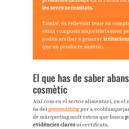
les seves necessitats.
També, és rellevant tenir en compt
estan composts majoritàriament per
poden arribar a generar
irritacion
que un producte sintètic.
El que has de saber aban
cosmètic
Així com en el sector alimentari, en e
ús del
greenwashing
per a ecoblanquejar 
de màrqueting molt estesa que busca
p
evidències clares
ni certificats.