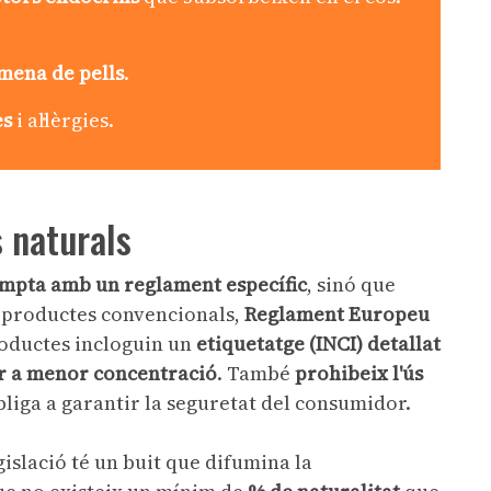
mena de pells
.
es
i al·lèrgies.
s naturals
mpta amb un reglament específic
, sinó que
s productes convencionals,
Reglament Europeu
productes incloguin un
etiquetatge (INCI) detallat
r a menor concentració
. També
prohibeix l'ús
bliga a garantir la seguretat del consumidor.
gislació té un buit que difumina la