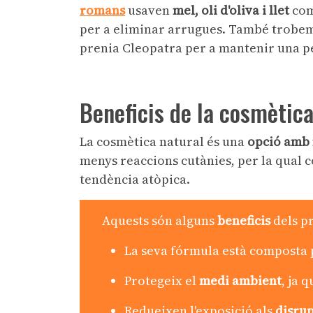
romans
usaven
mel, oli d'oliva i llet
com 
per a eliminar arrugues. També trobe
prenia Cleopatra per a mantenir una pe
Beneficis de la cosmètic
La cosmètica natural és una
opció amb
menys reaccions cutànies, per la qual c
tendència atòpica.
Aquests són alguns
beneficis
dels p
La seva fórmula està composta
Protegeix el
medi ambient
, ja 
Redueixen l'exposició als
disru