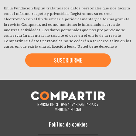
En la Fundación Espriu tratamos los datos personales que nos facilita
con el máximo respeto y privacidad. Registramos su correo
electrónico con el fin de enviarle periódicamente y de forma gratuita
la revista Compartir, así como mantenerle informado acerca de
nuestras actividades. Los datos personales que nos proporcione se
conservarán mientras no solicite el cese en el envío de la revista
Compartir. Sus datos personales no se cederán a terceros salvo en los
casos en que exista una obligación legal. Usted tiene derecho a
obtener confirmación sobre si en la Fundación Espriu estamos
tratando sus datos personales y a revocar cuando lo desee, con efecto
inmediato, su consentimiento para ello. También puede acceder a sus
datos personales, rectificar los que sean inexactos o solicitar su
supresión cuando estos ya no sean necesarios para los fines que
fueron recogidos. Al hacer clic acepta expresamente que podamos
procesar su información de acuerdo con estos términos. Puede
cambiar de opinión en cualquier momento haciendo clic en el enlace
«darme de baja» que hay en el pie de página de cualquier correo
electrónico que reciba de nuestra parte, o poniéndose en contacto
REVISTA DE COOPERATIVAS SANITARIAS Y
con nosotros en el correo electrónico compartir@fespriu.org.
MEDICINA SOCIAL
Política de cookies