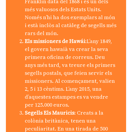
Franklin data del 1868 i és un dels
més valuosos dels Estats Units.
Només n’hi ha dos exemplars al món
i està inclòs al catàleg de segells més
rars del món.
Els missioners de Hawái
:L’any 1849,
el govern hawaià va crear la seva
primera oficina de correus. Deu
anys més tard, va treure els primers
segells postals, que feien servir els
missioners. Al començament, valien
2, 5 i 13 cèntims. L’any 2015, una
d’aquestes estampes es va vendre
per 125.000 euros.
Segells Els Mauricis
: Creats a la
colònia britànica, tenen una
peculiaritat. En una tirada de 500