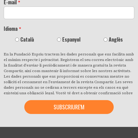
E-mail
Idioma
Català
Espanyol
Anglès
En la Fundació Espriu tractem les dades personals que ens facilita amb
el màxim respecte i privacitat. Registrem el seu correu electrònic amb
la finalitat d'enviar-li periòdicament i de manera gratuïta la revista
Compartir, així com mantenir-li informat sobre les nostres activitats.
Les dades personals que ens proporcioni es conservaran mentre no
sol·liciti el cessament en l'enviament de la revista Compartir. Les seves
dades personals no se cediran a tercers excepte en els casos en què
existeixi una obligació legal. Vostè té dret a obtenir confirmació sobre
si en la Fundació Espriu estem tractant les seves dades personals i a
revocar quan ho desitgi, amb efecte immediat, el seu consentiment per
a això. També pot accedir a les seves dades personals, rectificar els
que siguin inexactes o sol·licitar la seva supressió quan aquests ja no
siguin necessaris per als fins que van ser recollits. En fer clic accepta
expressament que puguem processar la seva informació d'acord amb
aquests termes. Pot canviar d'opinió en qualsevol moment fent clic en
l'enllaç «donar-me de baixa» que hi ha al peu de pàgina de qualsevol