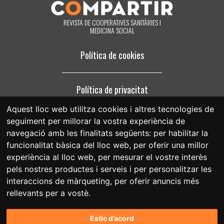
correu electrònic que rebi de la nostra part, o posant-se en contacte
amb nosaltres en el correu electrònic compartir@fespriu.org.
REVISTA DE COOPERATIVES SANITÀRIES I
MEDICINA SOCIAL
Política de cookies
Política de privacitat
Aquest lloc web utilitza cookies i altres tecnologies de
seguiment per millorar la vostra experiència de
Avís legal
navegació amb les finalitats següents:
per habilitar la
funcionalitat bàsica del lloc web
,
per oferir una millor
experiència al lloc web
,
per mesurar el vostre interès
pels nostres productes i serveis i per personalitzar les
interaccions de màrqueting
,
per oferir anuncis més
rellevants per a vostè
.
Estic d’acord