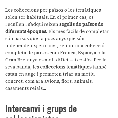
Les col·leccions per països o les temàtiques
solen ser habituals. En el primer cas, es
recullen i s’adquireixen
segells de països de
diferents èpoques
. Els més fàcils de completar
són països que fa pocs anys que són
independents; en canvi, reunir una col·lecció
completa de països com França, Espanya o la
Gran Bretanya és molt difícil… i costós. Per la
seva banda, les
col·leccions temàtiques
també
estan en auge i permeten triar un motiu
concret, com ara avions, flors, animals,
casaments reials…
Intercanvi i grups de