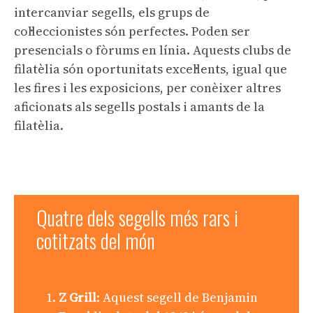
intercanviar segells, els grups de
col·leccionistes són perfectes. Poden ser
presencials o fòrums en línia. Aquests clubs de
filatèlia són oportunitats excel·lents, igual que
les fires i les exposicions, per conèixer altres
aficionats als segells postals i amants de la
filatèlia.
Quatre dels segells més rars i
cotitzats del món
Z Grill
: Aquest segell de Benjamin