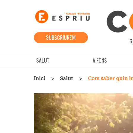
Vés al contingut
SUBSCRIURE'M
R
Navegació principal
SALUT
A FONS
Fil d'ariadna
Inici
Salut
Com saber quin in