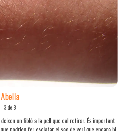
Abella
3 de 8
 deixen un fibló a la pell que cal retirar. És important
a que podrien fer esclatar el sac de verí que encara hi