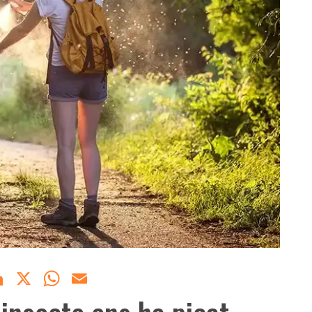
acebook
LinkedIn
X
WhatsApp
Email