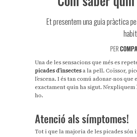
Com saber quin 
Et presentem una guia pràctica pe
habit
PER
COMPA
Una de les sensacions que més es repete
picades d’insectes
a la pell. Coïssor, pi
l’escena. I és tan comú adonar-nos que 
exactament quin ha sigut. N’expliquem
ho.
Atenció als símptomes!
Tot i que la majoria de les picades són