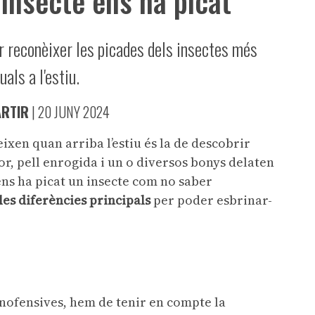
insecte ens ha picat
r reconèixer les picades dels insectes més
uals a l'estiu.
RTIR
|
20 JUNY 2024
ixen quan arriba l’estiu és la de descobrir
cor, pell enrogida i un o diversos bonys delaten
ens ha picat un insecte com no saber
les diferències principals
per poder esbrinar-
 inofensives, hem de tenir en compte la