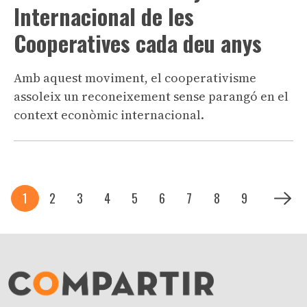
Internacional de les
Cooperatives cada deu anys
Amb aquest moviment, el cooperativisme
assoleix un reconeixement sense parangó en el
context econòmic internacional.
Paginació
Pàgina actual
Pàgina
Pàgina
Pàgina
Pàgina
Pàgina
Pàgina
Pàgina
Pàgina
Pàgina
1
2
3
4
5
6
7
8
9
Siguie