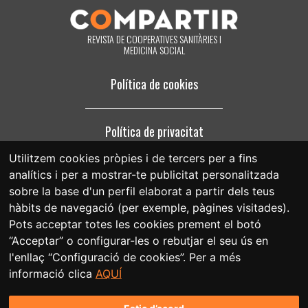
l'enllaç «donar-me de baixa» que hi ha al peu de pàgina de qualsevol
correu electrònic que rebi de la nostra part, o posant-se en contacte
amb nosaltres en el correu electrònic compartir@fespriu.org.
REVISTA DE COOPERATIVES SANITÀRIES I
MEDICINA SOCIAL
Política de cookies
Política de privacitat
Utilitzem cookies pròpies i de tercers per a fins
analítics i per a mostrar-te publicitat personalitzada
Avís legal
sobre la base d'un perfil elaborat a partir dels teus
hàbits de navegació (per exemple, pàgines visitades).
Pots acceptar totes les cookies prement el botó
“Acceptar” o configurar-les o rebutjar el seu ús en
l'enllaç “Configuració de cookies”. Per a més
informació clica
AQUÍ