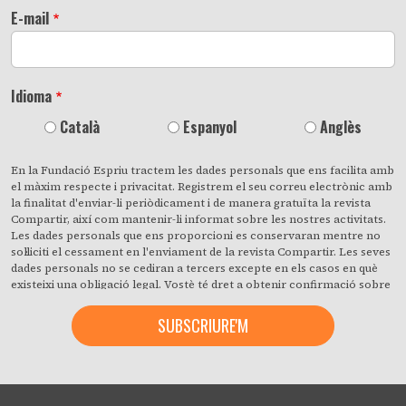
E-mail
Idioma
Català
Espanyol
Anglès
En la Fundació Espriu tractem les dades personals que ens facilita amb
el màxim respecte i privacitat. Registrem el seu correu electrònic amb
la finalitat d'enviar-li periòdicament i de manera gratuïta la revista
Compartir, així com mantenir-li informat sobre les nostres activitats.
Les dades personals que ens proporcioni es conservaran mentre no
sol·liciti el cessament en l'enviament de la revista Compartir. Les seves
dades personals no se cediran a tercers excepte en els casos en què
existeixi una obligació legal. Vostè té dret a obtenir confirmació sobre
si en la Fundació Espriu estem tractant les seves dades personals i a
revocar quan ho desitgi, amb efecte immediat, el seu consentiment per
a això. També pot accedir a les seves dades personals, rectificar els
que siguin inexactes o sol·licitar la seva supressió quan aquests ja no
siguin necessaris per als fins que van ser recollits. En fer clic accepta
expressament que puguem processar la seva informació d'acord amb
aquests termes. Pot canviar d'opinió en qualsevol moment fent clic en