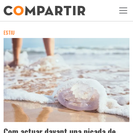
Vés al contingut
ESTIU
Com actuar davant una picada de