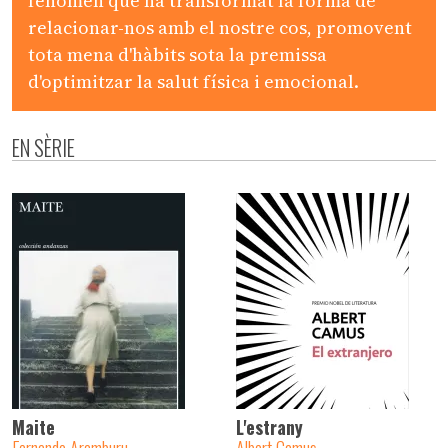
fenomen que ha transformat la forma de
relacionar-nos amb el nostre cos, promovent
tota mena d'hàbits sota la premissa
d'optimitzar la salut física i emocional.
EN SÈRIE
Maite
L'estrany