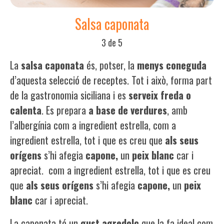
Salsa caponata
3 de 5
La
salsa caponata
és, potser, la
menys
coneguda
d’aquesta selecció de receptes. Tot i això, forma part
de la gastronomia siciliana i es
serveix
freda
o
calenta
. Es prepara
a base de verdures
, amb
l’albergínia com a ingredient estrella, com a
ingredient estrella, tot i que es creu que
als seus
orígens
s’hi afegia
capone
,
un
peix blanc
car i
apreciat.
com a ingredient estrella, tot i que es creu
que
als seus orígens
s’hi afegia
capone
,
un
peix
blanc
car i apreciat.
La caponata té un
gust
agredolç
que la fa ideal com