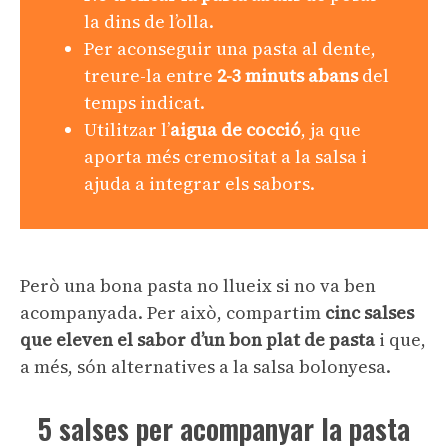
la dins de l’olla.
Per aconseguir una pasta al dente,
treure-la entre
2-3 minuts abans
del
temps indicat.
Utilitzar l’
aigua de cocció
, ja que
aporta més cremositat a la salsa i
ajuda a integrar els sabors.
Però una bona pasta no llueix si no va ben
acompanyada. Per això, compartim
cinc salses
que eleven el sabor d’un bon plat de pasta
i que,
a més, són alternatives a la salsa bolonyesa.
5 salses per acompanyar la pasta