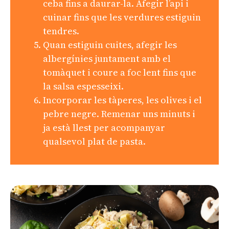
ceba fins a daurar-la. Afegir l’api i
cuinar fins que les verdures estiguin
tendres.
Quan estiguin cuites, afegir les
albergínies juntament amb el
tomàquet i coure a foc lent fins que
la salsa espesseixi.
Incorporar les tàperes, les olives i el
pebre negre. Remenar uns minuts i
ja està llest per acompanyar
qualsevol plat de pasta.