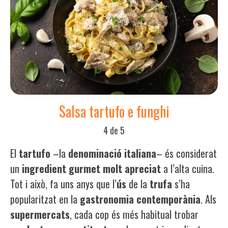
Salsa tartufo e funghi
4 de 5
El
tartufo
–la
denominació
italiana
– és considerat
un
ingredient
gurmet
molt
apreciat
a l’alta cuina.
Tot i això, fa uns anys que l’
ús
de la
trufa
s’ha
popularitzat en la
gastronomia
contemporània
. Als
supermercats
, cada cop és més habitual trobar