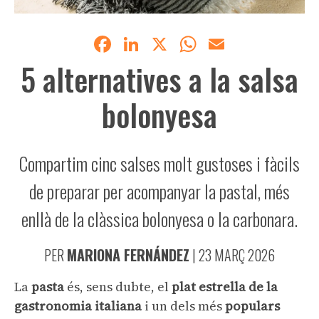
Facebook
LinkedIn
X
WhatsApp
Email
5 alternatives a la salsa
bolonyesa
Compartim cinc salses molt gustoses i fàcils
de preparar per acompanyar la pastal, més
enllà de la clàssica bolonyesa o la carbonara.
PER
MARIONA FERNÁNDEZ
|
23 MARÇ 2026
La
pasta
és, sens dubte, el
plat estrella de la
gastronomia italiana
i un dels més
populars