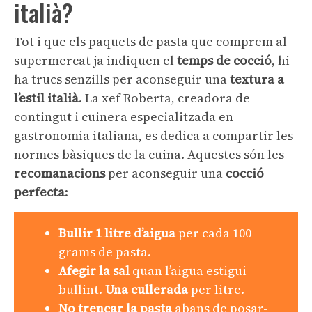
italià?
Tot i que els paquets de pasta que comprem al
supermercat ja indiquen el
temps de cocció
, hi
ha trucs senzills per aconseguir una
textura a
l’estil italià
. La xef Roberta, creadora de
contingut i cuinera especialitzada en
gastronomia italiana, es dedica a compartir les
normes bàsiques de la cuina. Aquestes són les
recomanacions
per aconseguir una
cocció
perfecta
:
Bullir 1 litre d’aigua
per cada 100
grams de pasta.
Afegir la sal
quan l’aigua estigui
bullint.
Una cullerada
per litre.
No trencar la pasta
abans de posar-