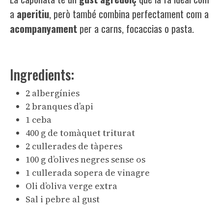
a
aperitiu
, però també combina perfectament com a
acompanyament
per a carns, focaccias o pasta.
Ingredients:
2 albergínies
2 branques d’api
1 ceba
400 g de tomàquet triturat
2 cullerades de tàperes
100 g d’olives negres sense os
1 cullerada sopera de vinagre
Oli d’oliva verge extra
Sal i pebre al gust