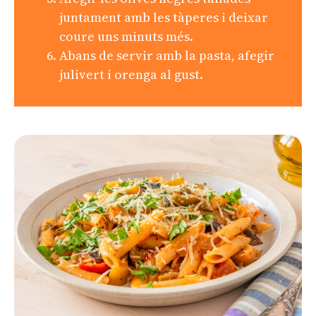
juntament amb les tàperes i deixar
coure uns minuts més.
Abans de servir amb la pasta, afegir
julivert i orenga al gust.