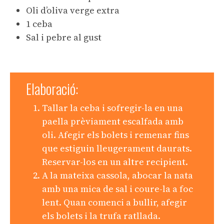
Oli d’oliva verge extra
1 ceba
Sal i pebre al gust
Elaboració:
Tallar la ceba i sofregir-la en una
paella prèviament escalfada amb
oli. Afegir els bolets i remenar fins
que estiguin lleugerament daurats.
Reservar-los en un altre recipient.
A la mateixa cassola, abocar la nata
amb una mica de sal i coure-la a foc
lent. Quan comenci a bullir, afegir
els bolets i la trufa ratllada.