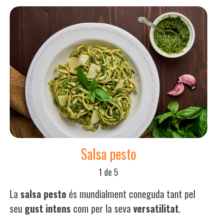
Salsa pesto
1 de 5
La
salsa pesto
és mundialment coneguda tant pel
seu
gust intens
com per la seva
versatilitat
.