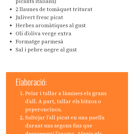
picants italians)
2 llaunes de tomàquet triturat
Julivert fresc picat
Herbes aromàtiques al gust
Oli d’oliva verge extra
Formatge parmesà
Sal i pebre negre al gust
Elaboració:
Pelar i tallar a làmines els grans
d’all. A part, tallar els bitxos o
peperoncinos.
Saltejar l’all picat en una paella
durant uns segons fins que
desprengui l’aroma. Afegir els