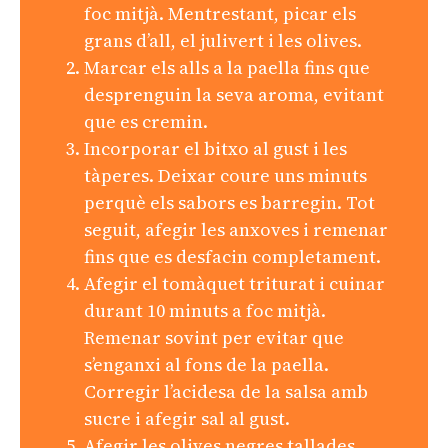
foc mitjà. Mentrestant, picar els
grans d’all, el julivert i les olives.
Marcar els alls a la paella fins que
desprenguin la seva aroma, evitant
que es cremin.
Incorporar el bitxo al gust i les
tàperes. Deixar coure uns minuts
perquè els sabors es barregin. Tot
seguit, afegir les anxoves i remenar
fins que es desfacin completament.
Afegir el tomàquet triturat i cuinar
durant 10 minuts a foc mitjà.
Remenar sovint per evitar que
s’enganxi al fons de la paella.
Corregir l’acidesa de la salsa amb
sucre i afegir sal al gust.
Afegir les olives negres tallades