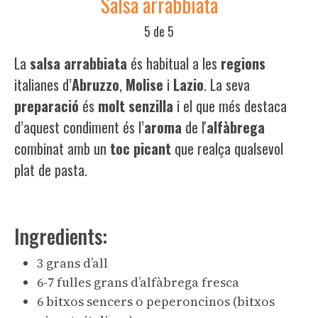
Salsa arrabbiata
5 de 5
La
salsa arrabbiata
és habitual a les
regions
italianes d’
Abruzzo
,
Molise
i
Lazio
. La seva
preparació
és
molt
senzilla
i el que més destaca
d’aquest condiment és l’
aroma
de l'
alfàbrega
combinat amb un
toc
picant
que realça qualsevol
plat de pasta.
Ingredients:
3 grans d’all
6-7 fulles grans d’alfàbrega fresca
6 bitxos sencers o peperoncinos (bitxos