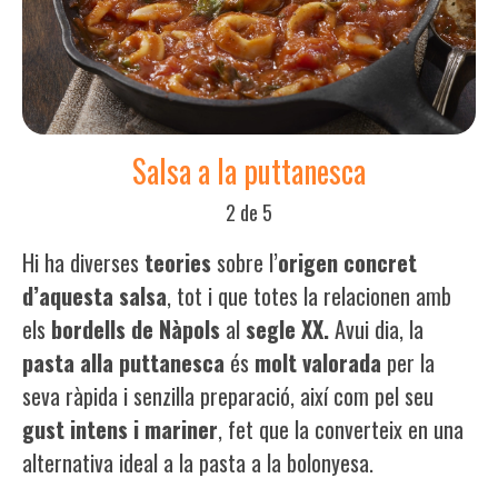
Salsa a la puttanesca
2 de 5
Hi ha diverses
teories
sobre l’
origen concret
d’aquesta salsa
, tot i que totes la relacionen amb
els
bordells de Nàpols
al
segle XX.
Avui dia, la
pasta alla puttanesca
és
molt valorada
per la
seva ràpida i senzilla preparació, així com pel seu
gust intens i mariner
, fet que la converteix en una
alternativa ideal a la pasta a la bolonyesa.