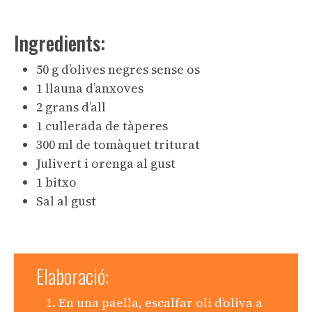
Ingredients:
50 g d’olives negres sense os
1 llauna d’anxoves
2 grans d’all
1 cullerada de tàperes
300 ml de tomàquet triturat
Julivert i orenga al gust
1 bitxo
Sal al gust
Elaboració:
En una paella, escalfar oli d’oliva a