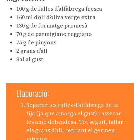
100 g de fulles d’alfàbrega fresca
160 ml d’oli d’oliva verge extra
130 g de formatge parmesà
70 g de parmigiano reggiano
75 g de pinyons
2 grans d’all
Sal al gust
Elaboració:
Separar les fulles d’alfàbrega de la
tija (ja que amarga el gust) i assecar-
les amb delicadesa. Tot seguit, tallar
els grans d’all, retirant el germen
interior.