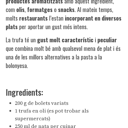
productes
aromatitzats
amb aquest ingredient,
com
olis
,
formatges
o
snacks
. Al mateix temps,
molts
restaurants
l’estan
incorporant
en
diversos
plats
per aportar un gust més intens.
La trufa té un
gust
molt
característic
i
peculiar
que combina molt bé amb qualsevol mena de plat i és
una de les millors alternatives a la pasta a la
bolonyesa.
Ingredients:
200 g de bolets variats
1 trufa en oli (es pot trobar als
supermercats)
250 ml de nata per cuinar