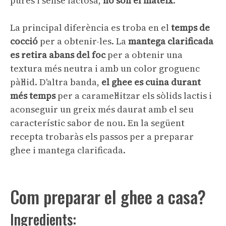
pures i sense lactosa,
no són el mateix
.
La principal diferència es troba en el
temps de
cocció
per a obtenir-les. La
mantega clarificada
es retira abans del foc
per a obtenir una
textura més neutra i amb un color groguenc
pàl·lid. D'altra banda,
el ghee es cuina durant
més temps
per a caramel·litzar els sòlids lactis i
aconseguir un greix més daurat amb el seu
característic sabor de nou. En la següent
recepta trobaràs els passos per a preparar
ghee i mantega clarificada.
Com preparar el ghee a casa?
Ingredients: