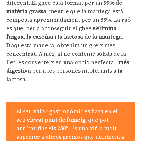
diferent. El ghee està format per un
99% de
matèria grassa
, mentre que la mantega està
composta aproximadament per un 85%. La raó
és que, per a aconseguir el ghee
s'elimina
l'aigua
,
la caseïna
i la
lactosa de la mantega
.
D’aquesta manera, obtenim un greix més
concentrat. A més, al no contenir sòlids de la
llet, es converteix en una opció perfecta i
més
digestiva
per a les persones intolerants a la
lactosa.
El seu valor gastronòmic es basa en el
seu
elevat punt de fumeig
, que pot
arribar fins els
250º
. És una xifra molt
superior a altres greixos que utilitzem a