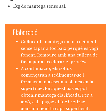
1kg de mantega sense sal.
Elaboració
Col·locar la mantega en un recipient
sense tapar a foc baix perquè es vagi
fonent. Remoure amb una cullera de
fusta per a accelerar el procés.
A continuació, els sòlids
començaran a sedimentar-se i
formaran una escuma blanca en la
superfície. En aquest pas es pot
obtenir mantega clarificada. Per a
això, cal apagar el foc i retirar
acuradament la capa superficial.