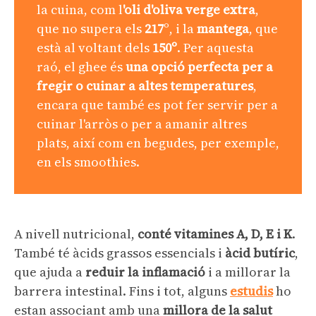
la cuina, com l
'oli d'oliva verge extra
,
que no supera els
217
º, i la
mantega
, que
està al voltant dels
150º
. Per aquesta
raó, el ghee és
una opció perfecta per a
fregir o cuinar a altes temperatures
,
encara que també es pot fer servir per a
cuinar l'arròs o per a amanir altres
plats, així com en begudes, per exemple,
en els smoothies.
A nivell nutricional,
conté vitamines A, D, E i K
.
També té àcids grassos essencials i
àcid butíric
,
que ajuda a
reduir la inflamació
i a millorar la
barrera intestinal. Fins i tot, alguns
estudis
ho
estan associant amb una
millora de la salut