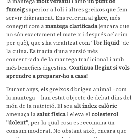
la mantega
molt versàtil
i amb u
n punt de
fumeig
superior a l'oli i altres greixos que fem
servir diàriament. Ens referim al
ghee
, més
conegut com a
mantega clarificada
(encara que
no són exactament el mateix i després aclarim
per què), que s'ha viralitzat com “
l'or líquid
” de
la cuina. Es tracta d'una versió més
concentrada de la mantega tradicional i amb
més beneficis
digestius.
Continua llegint si vols
aprendre a preparar-ho a casa!
Durant anys, els greixos d'origen animal –com
la mantega— han estat objecte de debat dins del
món de la nutrició. El seu
alt índex calòric
amenaça la
salut física
i eleva el
colesterol
“dolent”
, per la qual cosa es recomana un
consum moderat. No obstant això, encara que