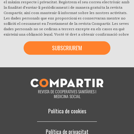
el màxim respecte i privacitat. Registrem el seu correu electrònic amb
la finalitat d'enviar-li periòdicament i de manera gratuïta la revista
Compartir, així com mantenir-li informat sobre les nostres activitats.
Les dades personals que ens proporcioni es conservaran mentre no
sol·liciti el cessament en l'enviament de la revista Compartir. Les seves
dades personals no se cediran a tercers excepte en els casos en què
existeixi una obligació legal. Vostè té dret a obtenir confirmació sobre
si en la Fundació Espriu estem tractant les seves dades personals i a
revocar quan ho desitgi, amb efecte immediat, el seu consentiment per
a això. També pot accedir a les seves dades personals, rectificar els
que siguin inexactes o sol·licitar la seva supressió quan aquests ja no
siguin necessaris per als fins que van ser recollits. En fer clic accepta
expressament que puguem processar la seva informació d'acord amb
aquests termes. Pot canviar d'opinió en qualsevol moment fent clic en
l'enllaç «donar-me de baixa» que hi ha al peu de pàgina de qualsevol
correu electrònic que rebi de la nostra part, o posant-se en contacte
amb nosaltres en el correu electrònic compartir@fespriu.org.
REVISTA DE COOPERATIVES SANITÀRIES I
MEDICINA SOCIAL
Política de cookies
Política de privacitat