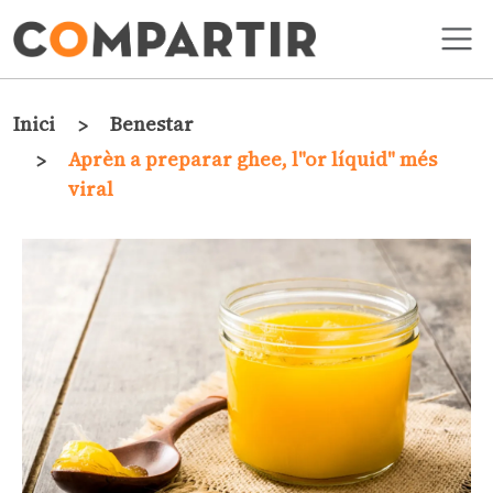
Vés al contingut
Fil d'ariadna
Inici
Benestar
Aprèn a preparar ghee, l"or líquid" més
viral