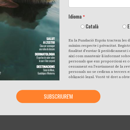
Idioma
Català
E
En la Fundació Espriu tractem les d
màxim respecte i privacitat. Regist
finalitat d'enviar-li periòdicament 
així com mantenir-li informat sobre
personals que ens proporcioni es co
cessament en l'enviament de la rev
personals no se cediran a tercers e
obligació legal. Vostè té dret a obt
Espriu estem tractant les seves dad
amb efecte immediat, el seu consen
les seves dades personals, rectificar 
seva supressió quan aquests ja no si
recollits. En fer clic accepta exp
informació d'acord amb aquests ter
moment fent clic en l'enllaç «donar
pàgina de qualsevol correu electròn
se en contacte amb nosaltres en el
compartir@fespriu.org.