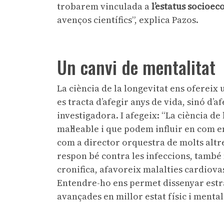
trobarem vinculada a
l’estatus socioe
avenços científics”, explica Pazos.
Un canvi de mentalitat
La ciència de la longevitat ens ofereix
es tracta d’afegir anys de vida, sinó d’a
investigadora. I afegeix: “La ciència de
mal·leable i que podem influir en com 
com a director orquestra de molts alt
respon bé contra les infeccions, també 
cronifica, afavoreix malalties cardiov
Entendre-ho ens permet dissenyar estra
avançades en millor estat físic i menta