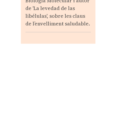
Biologia Molecular i autor
de 'La levedad de las
libélulas', sobre les claus
de l’envelliment saludable.