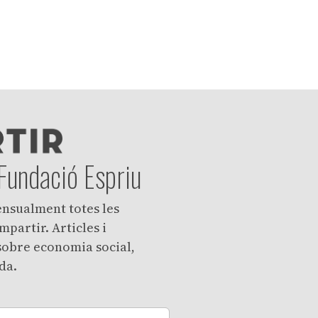
 Fundació Espriu
ensualment totes les
mpartir. Articles i
 sobre economia social,
ida.