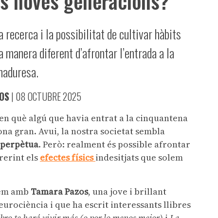
es noves generacions?
a recerca i la possibilitat de cultivar hàbits
manera diferent d’afrontar l’entrada a la
aduresa.
OS
|
08 OCTUBRE 2025
 en què algú que havia entrat a la cinquantena
na gran. Avui, la nostra societat sembla
 perpètua
. Però: realment és possible afrontar
rerint els
efectes físics
indesitjats que solem
sem amb
Tamara Pazos
, una jove i brillant
urociència i que ha escrit interessants llibres
ibro te hará vivir más
(o por lo menos mejor)
i
La