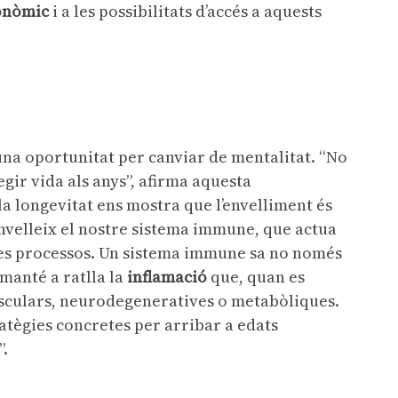
conòmic
i a les possibilitats d’accés a aquests
 una oportunitat per canviar de mentalitat. “No
fegir vida als anys”, afirma aquesta
 la longevitat ens mostra que l’envelliment és
envelleix el nostre sistema immune, que actua
res processos. Un sistema immune sa no només
manté a ratlla la
inflamació
que, quan es
asculars, neurodegeneratives o metabòliques.
tègies concretes per arribar a edats
l”.