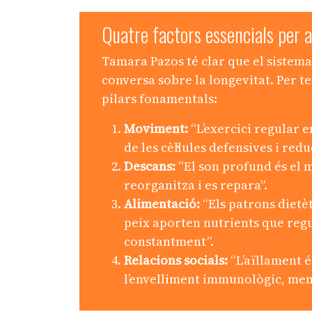
Quatre factors essencials per a
Tamara Pazos té clar que el sistema
conversa sobre la longevitat. Per t
pilars fonamentals:
Moviment:
“L’exercici regular e
de les cèl·lules defensives i red
Descans:
“El son profund és el
reorganitza i es repara”.
Alimentació:
“Els patrons dietèt
peix aporten nutrients que regul
constantment”.
Relacions socials:
“L’aïllament é
l’envelliment immunològic, ment