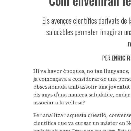
Com envelliran l
Els avenços científics derivats de l
saludables permeten imaginar una 
m
PER
ENRIC R
Hi va haver èpoques, no tan llunyanes,
ja començava a considerar-se una perso
obsessionada amb assolir una
joventut
els anys d’una manera saludable, endar
associar a la vellesa?
Per analitzar aquesta qüestió, conver
científica que va cursar un màster en Ne
amb títols com
Crecer sin envejecer. Este l