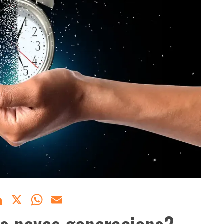
acebook
LinkedIn
X
WhatsApp
Email