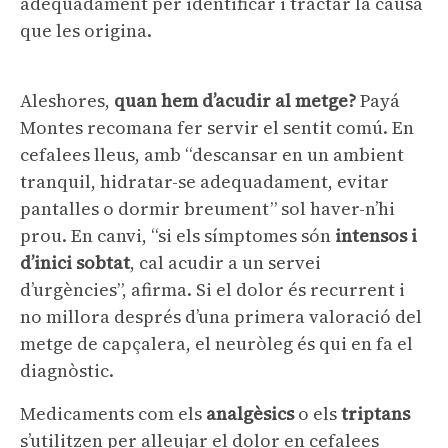
adequadament per identificar i tractar la causa
que les origina.
Aleshores,
quan hem d’acudir al metge?
Payá
Montes recomana fer servir el sentit comú. En
cefalees lleus, amb “descansar en un ambient
tranquil, hidratar-se adequadament, evitar
pantalles o dormir breument” sol haver-n’hi
prou. En canvi, “si els símptomes són
intensos i
d’inici sobtat
, cal acudir a un servei
d’urgències”, afirma. Si el dolor és recurrent i
no millora després d’una primera valoració del
metge de capçalera, el neuròleg és qui en fa el
diagnòstic.
Medicaments com els
analgèsics
o els
triptans
s’utilitzen per alleujar el dolor en cefalees