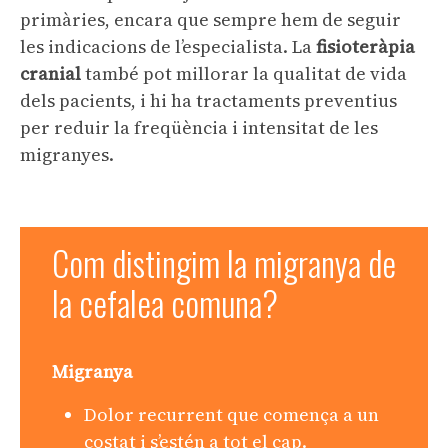
primàries, encara que sempre hem de seguir
les indicacions de l’especialista. La
fisioteràpia
cranial
també pot millorar la qualitat de vida
dels pacients, i hi ha tractaments preventius
per reduir la freqüència i intensitat de les
migranyes.
Com distingim la migranya de
la cefalea comuna?
Migranya
Dolor recurrent que comença a un
costat i s’estén a tot el cap.