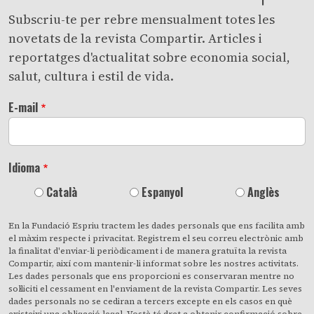
Subscriu-te per rebre mensualment totes les
novetats de la revista Compartir. Articles i
reportatges d'actualitat sobre economia social,
salut, cultura i estil de vida.
E-mail
Idioma
Català
Espanyol
Anglès
En la Fundació Espriu tractem les dades personals que ens facilita amb
el màxim respecte i privacitat. Registrem el seu correu electrònic amb
la finalitat d'enviar-li periòdicament i de manera gratuïta la revista
Compartir, així com mantenir-li informat sobre les nostres activitats.
Les dades personals que ens proporcioni es conservaran mentre no
sol·liciti el cessament en l'enviament de la revista Compartir. Les seves
dades personals no se cediran a tercers excepte en els casos en què
existeixi una obligació legal. Vostè té dret a obtenir confirmació sobre