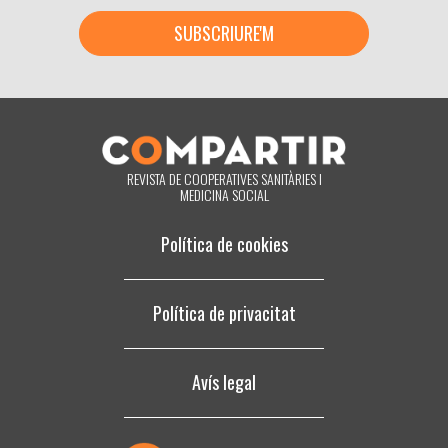
si en la Fundació Espriu estem tractant les seves dades personals i a
revocar quan ho desitgi, amb efecte immediat, el seu consentiment per
a això. També pot accedir a les seves dades personals, rectificar els
que siguin inexactes o sol·licitar la seva supressió quan aquests ja no
siguin necessaris per als fins que van ser recollits. En fer clic accepta
expressament que puguem processar la seva informació d'acord amb
aquests termes. Pot canviar d'opinió en qualsevol moment fent clic en
l'enllaç «donar-me de baixa» que hi ha al peu de pàgina de qualsevol
correu electrònic que rebi de la nostra part, o posant-se en contacte
amb nosaltres en el correu electrònic compartir@fespriu.org.
REVISTA DE COOPERATIVES SANITÀRIES I
MEDICINA SOCIAL
Política de cookies
Política de privacitat
Avís legal